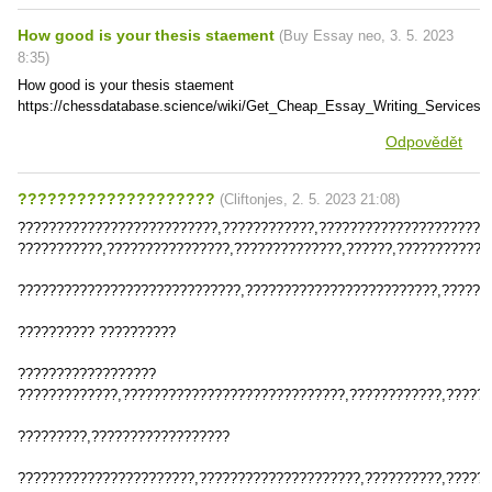
How good is your thesis staement
(
Buy Essay neo
,
3. 5. 2023
8:35
)
How good is your thesis staement
https://chessdatabase.science/wiki/Get_Cheap_Essay_Writing_Services_
Odpovědět
????????????????????
(
Cliftonjes
,
2. 5. 2023
21:08
)
??????????????????????????,????????????,??????????????????????
???????????,????????????????,??????????????,??????,????????????
?????????????????????????????,?????????????????????????,??????
?????????? ??????????
??????????????????
?????????????,?????????????????????????????,????????????,??????
?????????,??????????????????
???????????????????????,?????????????????????,??????????,?????