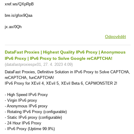
xref.ws/QXpRpB
bre.is/gfox9Qaa
jx.ax/0Qh
Odpovědět
DataFast Proxies | Highest Quality IPv6 Proxy | Anonymous
IPv6 Proxy | IPv6 Proxy to Solve Google reCAPTCHA!
(
datafastproxiespx01
,
27. 4. 2023
4:09
)
DataFast Proxies, Definitive Solution in IPv6 Proxy to Solve CAPTCHA,
reCAPTCHA, funCAPTCHA!
IPv6 Proxy for XEvil 4, XEvil 5, XEvil Beta 6, CAPMONSTER 2!
- High Speed ​​IPv6 Proxy
- Virgin IPv6 proxy
- Anonymous IPv6 proxy
- Rotating IPv6 Proxy (configurable)
- Static IPv6 proxy (configurable)
- 24 Hour IPv6 Proxy
- IPv6 Proxy (Uptime 99.9%)