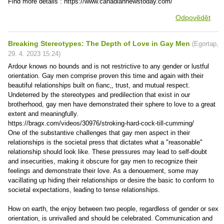
Find more details : https://www.canadiannewstoday.com/
Odpovědět
Breaking Stereotypes: The Depth of Love in Gay Men
(
Egortap
,
29. 4. 2023
15:24
)
Ardour knows no bounds and is not restrictive to any gender or lustful
orientation. Gay men comprise proven this time and again with their
beautiful relationships built on fianc‚, trust, and mutual respect.
Undeterred by the stereotypes and predilection that exist in our
brotherhood, gay men have demonstrated their sphere to love to a great
extent and meaningfully.
https://bragx.com/videos/30976/stroking-hard-cock-till-cumming/
One of the substantive challenges that gay men aspect in their
relationships is the societal press that dictates what a "reasonable"
relationship should look like. These pressures may lead to self-doubt
and insecurities, making it obscure for gay men to recognize their
feelings and demonstrate their love. As a denouement, some may
vacillating up hiding their relationships or desire the basic to conform to
societal expectations, leading to tense relationships.
How on earth, the enjoy between two people, regardless of gender or sex
orientation, is unrivalled and should be celebrated. Communication and