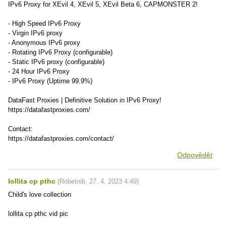
IPv6 Proxy for XEvil 4, XEvil 5, XEvil Beta 6, CAPMONSTER 2!
- High Speed ​​IPv6 Proxy
- Virgin IPv6 proxy
- Anonymous IPv6 proxy
- Rotating IPv6 Proxy (configurable)
- Static IPv6 proxy (configurable)
- 24 Hour IPv6 Proxy
- IPv6 Proxy (Uptime 99.9%)
DataFast Proxies | Definitive Solution in IPv6 Proxy!
https://datafastproxies.com/
Contact:
https://datafastproxies.com/contact/
Odpovědět
lollita cp pthc
(
Robetnib
,
27. 4. 2023
4:49
)
Child's love collection
lollita cp pthc vid pic