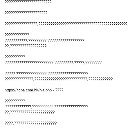
???????????????????????
?????????????????????
????????????????,?????????????????????????????????????????????
????????????
???????????,?????????,??????????????????
??,??????????????????
??????????
????????????????????????,?????????,?????,????????
????? ???????????????,????????????????????
??????????????,??????????????????????????,????????????
https://rlcpa.com.hk/iva.php - ????
??????????
?????????????,??????????,?????????????????
??,??????????????????????
????,?????????????????????