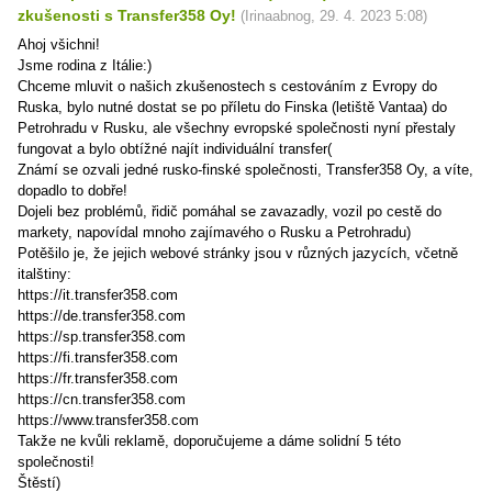
zkušenosti s Transfer358 Oy!
(
Irinaabnog
,
29. 4. 2023
5:08
)
Ahoj všichni!
Jsme rodina z Itálie:)
Chceme mluvit o našich zkušenostech s cestováním z Evropy do
Ruska, bylo nutné dostat se po příletu do Finska (letiště Vantaa) do
Petrohradu v Rusku, ale všechny evropské společnosti nyní přestaly
fungovat a bylo obtížné najít individuální transfer(
Známí se ozvali jedné rusko-finské společnosti, Transfer358 Oy, a víte,
dopadlo to dobře!
Dojeli bez problémů, řidič pomáhal se zavazadly, vozil po cestě do
markety, napovídal mnoho zajímavého o Rusku a Petrohradu)
Potěšilo je, že jejich webové stránky jsou v různých jazycích, včetně
italštiny:
https://it.transfer358.com
https://de.transfer358.com
https://sp.transfer358.com
https://fi.transfer358.com
https://fr.transfer358.com
https://cn.transfer358.com
https://www.transfer358.com
Takže ne kvůli reklamě, doporučujeme a dáme solidní 5 této
společnosti!
Štěstí)