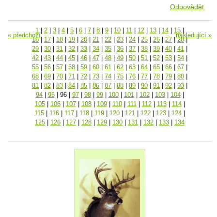
Odpovědět
1
|
2
|
3
|
4
|
5
|
6
|
7
|
8
|
9
|
10
|
11
|
12
|
13
|
14
|
15
|
« předchozí
následující »
16
|
17
|
18
|
19
|
20
|
21
|
22
|
23
|
24
|
25
|
26
|
27
|
28
|
29
|
30
|
31
|
32
|
33
|
34
|
35
|
36
|
37
|
38
|
39
|
40
|
41
|
42
|
43
|
44
|
45
|
46
|
47
|
48
|
49
|
50
|
51
|
52
|
53
|
54
|
55
|
56
|
57
|
58
|
59
|
60
|
61
|
62
|
63
|
64
|
65
|
66
|
67
|
68
|
69
|
70
|
71
|
72
|
73
|
74
|
75
|
76
|
77
|
78
|
79
|
80
|
81
|
82
|
83
|
84
|
85
|
86
|
87
|
88
|
89
|
90
|
91
|
92
|
93
|
94
|
95
|
96
|
97
|
98
|
99
|
100
|
101
|
102
|
103
|
104
|
105
|
106
|
107
|
108
|
109
|
110
|
111
|
112
|
113
|
114
|
115
|
116
|
117
|
118
|
119
|
120
|
121
|
122
|
123
|
124
|
125
|
126
|
127
|
128
|
129
|
130
|
131
|
132
|
133
|
134