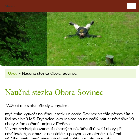
Menu
Úvod
»
Naučná stezka Obora Sovinec
Naučná stezka Obora Sovinec
Vážení milovníci přírody a myslivci,
myšlenka vytvořit naučnou stezku v oboře Sovinec vzešla především z
řad myslivců MS Fryčovice jako reakce na neustálý nárust návštěvníků
obory z řad občanů, nejen z Fryčovic.
Vlivem nedisciplinovaností některých návštěvníků Naší obory při
návštěvách, dochází k neustálému pohybu a zmatenému tlačení
většího počtu kusů chované oborní zvěře z místa na místo,