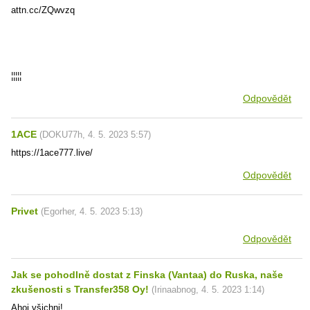
attn.cc/ZQwvzq
¦¦¦¦¦
Odpovědět
1ACE
(
DOKU77h
,
4. 5. 2023
5:57
)
https://1ace777.live/
Odpovědět
Privet
(
Egorher
,
4. 5. 2023
5:13
)
Odpovědět
Jak se pohodlně dostat z Finska (Vantaa) do Ruska, naše
zkušenosti s Transfer358 Oy!
(
Irinaabnog
,
4. 5. 2023
1:14
)
Ahoj všichni!