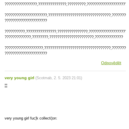
????????????????,??????????????,?????????,????????????????????
?????????????????????,???????????????????????????????,????????
?????????????????????
??????????,???????????????,???????????????,????????????????????
?????????????,????????,??????????????????????,??????????????
???????????????????,?????????????????????????????????,????????
?????????????????????
Odpovědět
very young girl
(
Scotmab
,
2. 5. 2023
21:01
)
¦¦¦
very young girl fuc¦k collecti¦on: