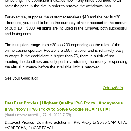
for betting. The coefficient indicates how many times you need to win
back the prize in the slot in order to remove the withdrawal ban.
For example, suppose the customer receives $10 and the bet is x30.
Therefore, you need to bet in the currency of your account in the amount
of 30 x 10 = $300. All spins are included in the turnover, both successful
and losing ones.
The multipliers range from x20 to x200 depending on the rules of the
online casino operator. Royale is a x50 multiplier and is relatively easy
to wager. If the coefficient is higher than 75, there is a risk of not
meeting the deadlines and only partially returning the money or spending
the virtual currency before the available limit is removed.
See you! Good luck!
Odpovědět
DataFast Proxies | Highest Quality IPv6 Proxy | Anonymous
IPv6 Proxy | IPv6 Proxy to Solve Google reCAPTCHA!
(
datafastproxiespx01
,
27. 4. 2023
7:58
)
DataFast Proxies, Definitive Solution in IPv6 Proxy to Solve CAPTCHA,
reCAPTCHA, funCAPTCHA!