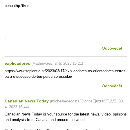
beho.it/ip7t5nc
¦¦¦
Odpovědět
explicadores
(
MathewSes
,
2. 5. 2023
15:21
)
https://www.sapientia.pt/2023/03/17/explicadores-os-orientadores-certos-
para-o-sucesso-do-teu-percurso-escolar/
Odpovědět
Canadian News Today
(
micheal#decosta[OjoltozEjuzutiVT,2,5]
,
30.
4. 2023
16:44
)
Canadian News Today is your source for the latest news, video, opinions
and analysis from Canada and around the world.