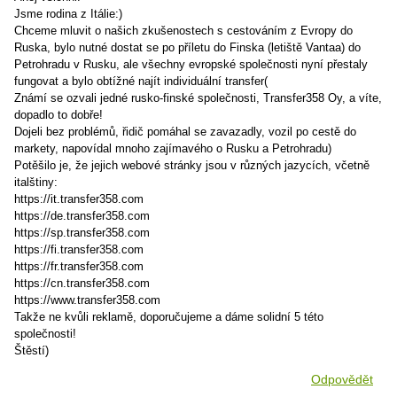
Jsme rodina z Itálie:)
Chceme mluvit o našich zkušenostech s cestováním z Evropy do
Ruska, bylo nutné dostat se po příletu do Finska (letiště Vantaa) do
Petrohradu v Rusku, ale všechny evropské společnosti nyní přestaly
fungovat a bylo obtížné najít individuální transfer(
Známí se ozvali jedné rusko-finské společnosti, Transfer358 Oy, a víte,
dopadlo to dobře!
Dojeli bez problémů, řidič pomáhal se zavazadly, vozil po cestě do
markety, napovídal mnoho zajímavého o Rusku a Petrohradu)
Potěšilo je, že jejich webové stránky jsou v různých jazycích, včetně
italštiny:
https://it.transfer358.com
https://de.transfer358.com
https://sp.transfer358.com
https://fi.transfer358.com
https://fr.transfer358.com
https://cn.transfer358.com
https://www.transfer358.com
Takže ne kvůli reklamě, doporučujeme a dáme solidní 5 této
společnosti!
Štěstí)
Odpovědět