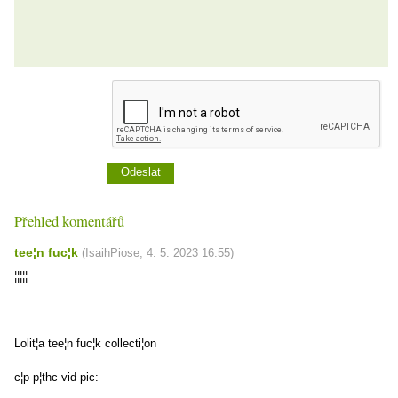
Přehled komentářů
tee¦n fuc¦k
(
IsaihPiose
,
4. 5. 2023
16:55
)
¦¦¦¦¦
Lolit¦a tee¦n fuc¦k collecti¦on
c¦p p¦thc vid pic: