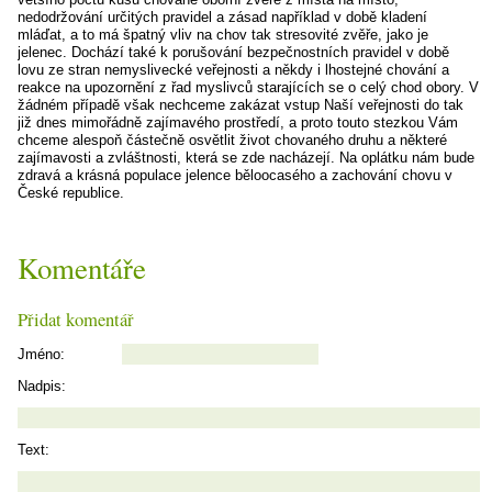
nedodržování určitých pravidel a zásad například v době kladení
mláďat, a to má špatný vliv na chov tak stresovité zvěře, jako je
jelenec. Dochází také k porušování bezpečnostních pravidel v době
lovu ze stran nemyslivecké veřejnosti a někdy i lhostejné chování a
reakce na upozornění z řad myslivců starajících se o celý chod obory. V
žádném případě však nechceme zakázat vstup Naší veřejnosti do tak
již dnes mimořádně zajímavého prostředí, a proto touto stezkou Vám
chceme alespoň částečně osvětlit život chovaného druhu a některé
zajímavosti a zvláštnosti, která se zde nacházejí. Na oplátku nám bude
zdravá a krásná populace jelence běloocasého a zachování chovu v
České republice.
Komentáře
Přidat komentář
Jméno:
Nadpis:
Text: