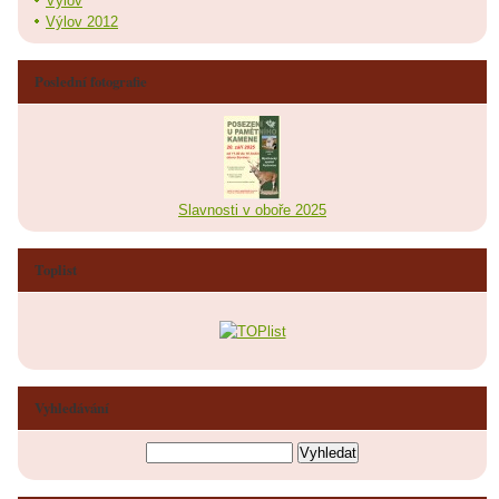
Výlov
Výlov 2012
Poslední fotografie
Slavnosti v oboře 2025
Toplist
Vyhledávání