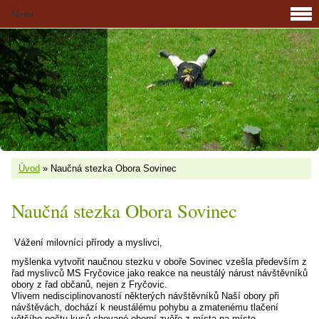
Menu
Úvod
»
Naučná stezka Obora Sovinec
Naučná stezka Obora Sovinec
Vážení milovníci přírody a myslivci,
myšlenka vytvořit naučnou stezku v oboře Sovinec vzešla především z
řad myslivců MS Fryčovice jako reakce na neustálý nárust návštěvníků
obory z řad občanů, nejen z Fryčovic.
Vlivem nedisciplinovaností některých návštěvníků Naší obory při
návštěvách, dochází k neustálému pohybu a zmatenému tlačení
většího počtu kusů chované oborní zvěře z místa na místo,