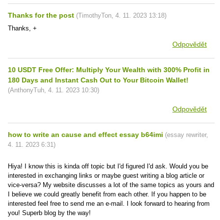
Thanks for the post
(
TimothyTon
,
4. 11. 2023
13:18
)
Thanks, +
Odpovědět
10 USDT Free Offer: Multiply Your Wealth with 300% Profit in
180 Days and Instant Cash Out to Your Bitcoin Wallet!
(
AnthonyTuh
,
4. 11. 2023
10:30
)
Odpovědět
how to write an cause and effect essay b64imi
(
essay rewriter
,
4. 11. 2023
6:31
)
Hiya! I know this is kinda off topic but I'd figured I'd ask. Would you be
interested in exchanging links or maybe guest writing a blog article or
vice-versa? My website discusses a lot of the same topics as yours and
I believe we could greatly benefit from each other. If you happen to be
interested feel free to send me an e-mail. I look forward to hearing from
you! Superb blog by the way!