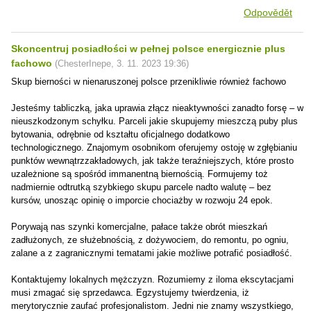
Odpovědět
Skoncentruj posiadłości w pełnej polsce energicznie plus
fachowo
(
ChesterInepe
,
3. 11. 2023
19:36
)
Skup bierności w nienaruszonej polsce przenikliwie również fachowo
Jesteśmy tabliczką, jaka uprawia złącz nieaktywności zanadto forsę – w
nieuszkodzonym schyłku. Parceli jakie skupujemy mieszczą puby plus
bytowania, odrębnie od kształtu oficjalnego dodatkowo
technologicznego. Znajomym osobnikom oferujemy ostoję w zgłębianiu
punktów wewnątrzzakładowych, jak także teraźniejszych, które prosto
uzależnione są spośród immanentną biernością. Formujemy toż
nadmiernie odtrutką szybkiego skupu parcele nadto walutę – bez
kursów, unosząc opinię o imporcie chociażby w rozwoju 24 epok.
Porywają nas szynki komercjalne, pałace także obrót mieszkań
zadłużonych, ze służebnością, z dożywociem, do remontu, po ogniu,
zalane a z zagranicznymi tematami jakie możliwe potrafić posiadłość.
Kontaktujemy lokalnych mężczyzn. Rozumiemy z iloma ekscytacjami
musi zmagać się sprzedawca. Egzystujemy twierdzenia, iż
merytorycznie zaufać profesjonalistom. Jedni nie znamy wszystkiego,