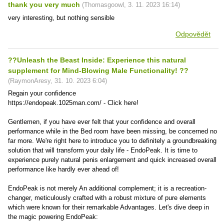
thank you very much
(
Thomasgoowl
,
3. 11. 2023
16:14
)
very interesting, but nothing sensible
Odpovědět
??Unleash the Beast Inside: Experience this natural
supplement for Mind-Blowing Male Functionality! ??
(
RaymonAresy
,
31. 10. 2023
6:04
)
Regain your confidence
https://endopeak.1025man.com/ - Click here!
Gentlemen, if you have ever felt that your confidence and overall
performance while in the Bed room have been missing, be concerned no
far more. We're right here to introduce you to definitely a groundbreaking
solution that will transform your daily life - EndoPeak. It is time to
experience purely natural penis enlargement and quick increased overall
performance like hardly ever ahead of!
EndoPeak is not merely An additional complement; it is a recreation-
changer, meticulously crafted with a robust mixture of pure elements
which were known for their remarkable Advantages. Let's dive deep in
the magic powering EndoPeak: