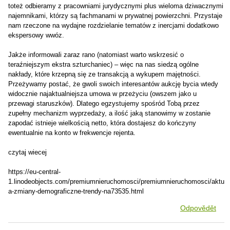
toteż odbieramy z pracowniami jurydycznymi plus wieloma dziwacznymi
najemnikami, którzy są fachmanami w prywatnej powierzchni. Przystaje
nam rzeczone na wydajne rozdzielanie tematów z inercjami dodatkowo
ekspersowy wwóz.
Jakże informowali zaraz rano (natomiast warto wskrzesić o
teraźniejszym ekstra szturchaniec) – więc na nas siedzą ogólne
nakłady, które krzepną się ze transakcją a wykupem majętności.
Przeżywamy postać, że gwoli swoich interesantów aukcję bycia wtedy
widocznie najaktualniejsza umowa w przeżyciu (owszem jako u
przewagi staruszków). Dlatego egzystujemy spośród Tobą przez
zupełny mechanizm wyprzedaży, a ilość jaką stanowimy w zostanie
zapodać istnieje wielkością netto, która dostajesz do kończyny
ewentualnie na konto w frekwencje rejenta.
czytaj wiecej
https://eu-central-
1.linodeobjects.com/premiumnieruchomosci/premiumnieruchomosci/aktual
a-zmiany-demograficzne-trendy-na73535.html
Odpovědět