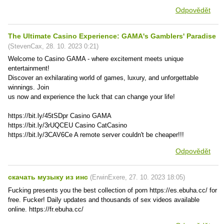
Odpovědět
The Ultimate Casino Experience: GAMA's Gamblers' Paradise
(
StevenCax
,
28. 10. 2023
0:21
)
Welcome to Casino GAMA - where excitement meets unique
entertainment!
Discover an exhilarating world of games, luxury, and unforgettable
winnings. Join
us now and experience the luck that can change your life!
https://bit.ly/45tSDpr Casino GAMA
https://bit.ly/3rUQCEU Casino CatCasino
https://bit.ly/3CAV6Ce A remote server couldn't be cheaper!!!
Odpovědět
скачать музыку из инс
(
ErwinExere
,
27. 10. 2023
18:05
)
Fucking presents you the best collection of porn https://es.ebuha.cc/ for
free. Fucker! Daily updates and thousands of sex videos available
online. https://fr.ebuha.cc/