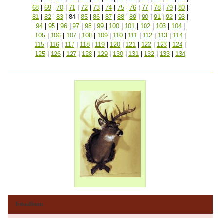
68
|
69
|
70
|
71
|
72
|
73
|
74
|
75
|
76
|
77
|
78
|
79
|
80
|
81
|
82
|
83
|
84
|
85
|
86
|
87
|
88
|
89
|
90
|
91
|
92
|
93
|
94
|
95
|
96
|
97
|
98
|
99
|
100
|
101
|
102
|
103
|
104
|
105
|
106
|
107
|
108
|
109
|
110
|
111
|
112
|
113
|
114
|
115
|
116
|
117
|
118
|
119
|
120
|
121
|
122
|
123
|
124
|
125
|
126
|
127
|
128
|
129
|
130
|
131
|
132
|
133
|
134
Fotoalbum