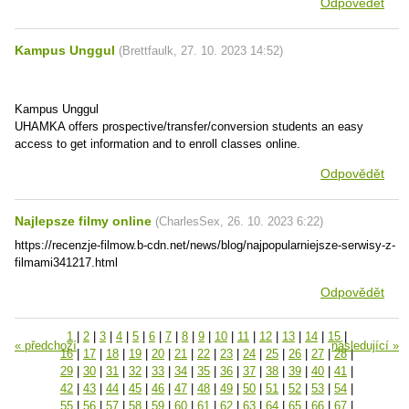
Odpovědět
Kampus Unggul
(
Brettfaulk
,
27. 10. 2023
14:52
)
Kampus Unggul
UHAMKA offers prospective/transfer/conversion students an easy
access to get information and to enroll classes online.
Odpovědět
Najlepsze filmy online
(
CharlesSex
,
26. 10. 2023
6:22
)
https://recenzje-filmow.b-cdn.net/news/blog/najpopularniejsze-serwisy-z-
filmami341217.html
Odpovědět
1
|
2
|
3
|
4
|
5
|
6
|
7
|
8
|
9
|
10
|
11
|
12
|
13
|
14
|
15
|
« předchozí
následující »
16
|
17
|
18
|
19
|
20
|
21
|
22
|
23
|
24
|
25
|
26
|
27
|
28
|
29
|
30
|
31
|
32
|
33
|
34
|
35
|
36
|
37
|
38
|
39
|
40
|
41
|
42
|
43
|
44
|
45
|
46
|
47
|
48
|
49
|
50
|
51
|
52
|
53
|
54
|
55
|
56
|
57
|
58
|
59
|
60
|
61
|
62
|
63
|
64
|
65
|
66
|
67
|