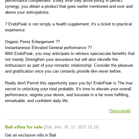
performance complement. Every time they arrive jointly in perfect
synergy, you obtain a product that goes earlier mentioned and over and
above your anticipations.
? EndoPeak is not simply a health supplement; it's a ticket to practical
experience:
Organic Penis Enlargement ??
Instantaneous Elevated General performance ??
With EndoPeak, you may anticipate to witness spectacular benefits that
not merely Strengthen your assurance but will also rekindle the
enthusiasm as part of your romantic relationship. Consider the pleasure
and gratification once you can certainly provide like never before.
Really don't Permit this opportunity pass you by! EndoPeak is The true
secret to unlocking your total probable. It's time to elevate your overall
performance, reignite your desire, and luxuriate in a far more fulfilling,
remarkable, and confident daily life.
Odpovědět
Bali villas for sale
(
Bali_dnkr
,
28. 10. 2023
18:24
)
Get an exclusive villa in Bali