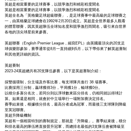
英超是相當重要的足球賽事，以競爭激烈和精彩程度聞名
英超是相當重要的足球賽事，以競爭激烈和精彩程度聞名
英超全名為「英格蘭足球超級聯賽」，是足球賽事中最高級的足球聯賽之
一，由英格蘭足球總會在1992年2月20日成立。英超是全世界最多人觀看
的體育聯賽，因其英超隊伍全球知名度和競爭激烈而聞名，吸引來自世界
各地的頂尖球星前來參賽。
英超聯賽（English Premier League，縮寫EPL）由英國最頂尖的20支足
球俱樂部參加，賽季通常從8月一直持續到5月，以下帶你來了解英超賽制
和其他更詳細的資訊。
英超賽制
2023-24英超總共有20支隊伍參賽，以下是英超賽制介紹：
採雙循環制，分主場及作客比賽，每支球隊共進行 38 場賽事。
比賽採用三分制，贏球獲得3分，平局獲1分，輸球獲0分。
以積分多寡分名次，若同分則以淨球數來區分排名，仍相同就以得球計
算。如果還是相同，就會於中立場舉行一場附加賽決定排名。
賽季結束後，根據積分排名，最高分者成為冠軍，而最後三支球隊則降級
至英冠聯賽。
英超升降級機制
英超有一個相當特別的賽制規定，那就是「升降級」。賽季結束後，積分
和排名最高的隊伍將直接晉升冠軍，而總排名最低的3支隊伍會被降級至