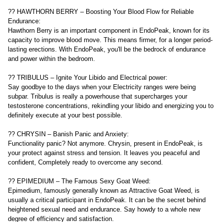
?? HAWTHORN BERRY – Boosting Your Blood Flow for Reliable
Endurance:
Hawthorn Berry is an important component in EndoPeak, known for its
capacity to improve blood move. This means firmer, for a longer period-
lasting erections. With EndoPeak, you'll be the bedrock of endurance
and power within the bedroom.
?? TRIBULUS – Ignite Your Libido and Electrical power:
Say goodbye to the days when your Electricity ranges were being
subpar. Tribulus is really a powerhouse that supercharges your
testosterone concentrations, rekindling your libido and energizing you to
definitely execute at your best possible.
?? CHRYSIN – Banish Panic and Anxiety:
Functionality panic? Not anymore. Chrysin, present in EndoPeak, is
your protect against stress and tension. It leaves you peaceful and
confident, Completely ready to overcome any second.
?? EPIMEDIUM – The Famous Sexy Goat Weed:
Epimedium, famously generally known as Attractive Goat Weed, is
usually a critical participant in EndoPeak. It can be the secret behind
heightened sexual need and endurance. Say howdy to a whole new
degree of efficiency and satisfaction.