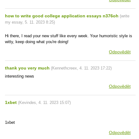
how to write good college application essays n376oh
(
write
my essay
,
5. 11. 2023
8:25
)
Hi there, I read your new stuff like every week. Your humoristic style is
witty, keep doing what you're doing!
Odpovědět
thank you very much
(
Kennethcreex
,
4. 11. 2023
17:22
)
interesting news
Odpovědět
1xbet
(
Kevindes
,
4. 11. 2023
15:07
)
1xbet
Odpovědět