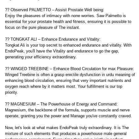
?? Observed PALMETTO – Assist Prostate Well being:
Enjoy the pleasures of intimacy with none worries. Saw Palmetto is
essential for your prostate health and fitness, ensuring it is possible to
focus on the pure pleasure of The instant.
?? TONGKAT ALI – Enhance Endurance and Vitality:
Tongkat Ali is your top secret to enhanced endurance and vitality. With
EndoPeak, you'll have the Vitality and endurance to go the gap,
generating your efficiency extraordinary.
?? WINGED TREEBINE – Enhance Blood Circulation for max Pleasure:
Winged Treebine is often a grasp erectile dysfunction in urdu meaning of
enhancing blood circulation, ensuring that very important nutrients and
oxygen reach where by it matters most. Your fulfillment is our top
priority.
?? MAGNESIUM – The Powerhouse of Energy and Command:
Magnesium, the backbone of the formula, supports muscle and nerve
operate, granting you the power and Manage you've constantly craved.
Now, let's look at what makes EndoPeak truly extraordinary. It is The
mixture of such elements that produces a powerhouse male general