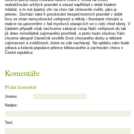
nedodržování určitých pravidel a zásad například v době kladení
mláďat, a to má špatný vliv na chov tak stresovité zvěře, jako je
jelenec. Dochází také k porušování bezpečnostních pravidel v době
lovu ze stran nemyslivecké veřejnosti a někdy i lhostejné chování a
reakce na upozornění z řad myslivců starajících se o celý chod obory. V
žádném případě však nechceme zakázat vstup Naší veřejnosti do tak
již dnes mimořádně zajímavého prostředí, a proto touto stezkou Vám
chceme alespoň částečně osvětlit život chovaného druhu a některé
zajímavosti a zvláštnosti, která se zde nacházejí. Na oplátku nám bude
zdravá a krásná populace jelence běloocasého a zachování chovu v
České republice.
Komentáře
Přidat komentář
Jméno:
Nadpis:
Text: