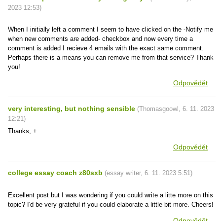
2023
12:53
)
When I initially left a comment I seem to have clicked on the -Notify me
when new comments are added- checkbox and now every time a
comment is added I recieve 4 emails with the exact same comment.
Perhaps there is a means you can remove me from that service? Thank
you!
Odpovědět
very interesting, but nothing sensible
(
Thomasgoowl
,
6. 11. 2023
12:21
)
Thanks, +
Odpovědět
college essay coach z80sxb
(
essay writer
,
6. 11. 2023
5:51
)
Excellent post but I was wondering if you could write a litte more on this
topic? I'd be very grateful if you could elaborate a little bit more. Cheers!
Odpovědět