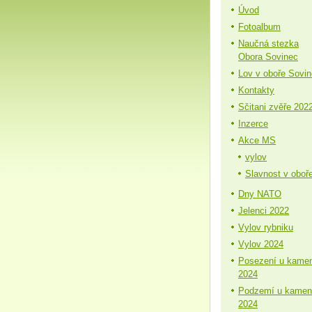
Úvod
Fotoalbum
Naučná stezka
Obora Sovinec
Lov v oboře Sovi
Kontakty
Sčitani zvěře 202
Inzerce
Akce MS
vylov
Slavnost v oboř
Dny NATO
Jelenci 2022
Vylov rybniku
Vylov 2024
Posezení u kame
2024
Podzemí u kamen
2024