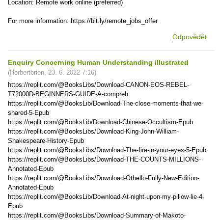
Location: Remote work online (preferred)
For more information: https://bit.ly/remote_jobs_offer
Odpovědět
Enquiry Concerning Human Understanding illustrated
(
Herbertbrien
,
23. 6. 2022
7:16
)
https://replit.com/@BooksLibs/Download-CANON-EOS-REBEL-
T72000D-BEGINNERS-GUIDE-A-compreh
https://replit.com/@BooksLib/Download-The-close-moments-that-we-
shared-5-Epub
https://replit.com/@BooksLib/Download-Chinese-Occultism-Epub
https://replit.com/@BooksLibs/Download-King-John-William-
Shakespeare-History-Epub
https://replit.com/@BooksLibs/Download-The-fire-in-your-eyes-5-Epub
https://replit.com/@BooksLibs/Download-THE-COUNTS-MILLIONS-
Annotated-Epub
https://replit.com/@BooksLibs/Download-Othello-Fully-New-Edition-
Annotated-Epub
https://replit.com/@BooksLib/Download-At-night-upon-my-pillow-lie-4-
Epub
https://replit.com/@BooksLibs/Download-Summary-of-Makoto-