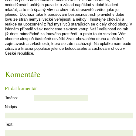
nedodržování určitých pravidel a zásad například v době kladení
mláďat, a to má špatný vliv na chov tak stresovité zvěře, jako je
jelenec. Dochází také k porušování bezpečnostních pravidel v době
lovu ze stran nemyslivecké veřejnosti a někdy i lhostejné chování a
reakce na upozornění z řad myslivců starajících se o celý chod obory. V
žádném případě však nechceme zakázat vstup Naší veřejnosti do tak
již dnes mimořádně zajímavého prostředí, a proto touto stezkou Vám
chceme alespoň částečně osvětlit život chovaného druhu a některé
zajímavosti a zvláštnosti, která se zde nacházejí. Na oplátku nám bude
zdravá a krásná populace jelence běloocasého a zachování chovu v
České republice.
Komentáře
Přidat komentář
Jméno:
Nadpis:
Text: