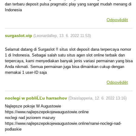
dan terbaru deposit pulsa pragmatic play yang sangat mudah menang di
Indonesia
Odpovědět
surgaslot.vip
(
Leonardallep
,
13. 6. 2022
11:53
)
Selamat datang di Surgaslot !! situs slot deposit dana terpercaya nomor
1 di Indonesia. Sebagai salah satu situs agen slot online terbaik dan
terpercaya, kami menyediakan banyak jenis variasi permainan yang bisa
Anda nikmati. Semua permainan juga bisa dimainkan cukup dengan
memakai 1 user-ID saja
Odpovědět
noclegi w pobliĹĽu harrachov
(
Draislapperia
,
12. 6. 2022
13:16
)
Najlepsze pokoje W Augustowie
https://www.najlepszepokojewaugustowie.online
noclegi nad jeziorem mazury
https://www.najlepszepokojewaugustowie.online/narwi-noclegi-nad-
podlaskie