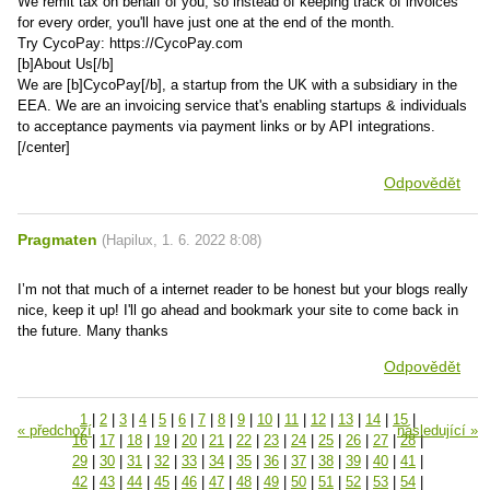
We remit tax on behalf of you, so instead of keeping track of invoices
for every order, you'll have just one at the end of the month.
Try CycoPay: https://CycoPay.com
[b]About Us[/b]
We are [b]CycoPay[/b], a startup from the UK with a subsidiary in the
EEA. We are an invoicing service that's enabling startups & individuals
to acceptance payments via payment links or by API integrations.
[/center]
Odpovědět
Pragmaten
(
Hapilux
,
1. 6. 2022
8:08
)
I’m not that much of a internet reader to be honest but your blogs really
nice, keep it up! I'll go ahead and bookmark your site to come back in
the future. Many thanks
Odpovědět
1
|
2
|
3
|
4
|
5
|
6
|
7
|
8
|
9
|
10
|
11
|
12
|
13
|
14
|
15
|
« předchozí
následující »
16
|
17
|
18
|
19
|
20
|
21
|
22
|
23
|
24
|
25
|
26
|
27
|
28
|
29
|
30
|
31
|
32
|
33
|
34
|
35
|
36
|
37
|
38
|
39
|
40
|
41
|
42
|
43
|
44
|
45
|
46
|
47
|
48
|
49
|
50
|
51
|
52
|
53
|
54
|