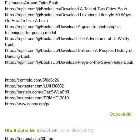
Fujimuras-Art-and-Faith-Epub
https://replit.com/@BooksLibs/Download-A-Tale-of-Two-Cities-Epub
https://replit.com/@BooksLibs/Download-Luxurious-Lifestyle-30-Ways-
On-How-To-Live-A-Luxu
https://replit.com/@BooksLib/Download-A-guide-to-photographic-
techniques-for-posing-model
https://replit.com/@BooksLib/Download-The-Adventures-of-Dr-Whitty-
Epub
https://replit.com/@BooksLib/Download-Ballroom-A-Peoples-History-of-
Dancing-Epub
https://replit.com/@BooksLib/Download-Freya-of-the-Seven-Isles-Epub
https://controlc.com/5f0d6c26
https://rextester.com/LUIH36602
https://pasteio.com/xOazSWLaCr0l
https://rextester.com/FRMHF13010
https://www.geany.org/p/
Odpovědět
Uhr 9 Zphv Bn
(
OwqVEGK
,
22. 6. 2022
14:41
)
https://topregabalin200.top