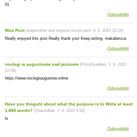
01
Odpovědět
Nice Post
(
stepmother and stepson incest porn
,
4. 6. 2022
22:14
)
Really enjoyed this post.Really thank you! Keep writing. makaberzux
Odpovědět
noclegi w augustowie nad jeziorem
(
PiGotGuddero
,
3. 6. 2022
12:58
)
https://www.noclegiiaugustow.online
Odpovědět
Have you thoguht about what the purpose is to Write at least
1,890 words?
(
SharonBah
,
2. 6. 2022
4:02
)
hi
Odpovědět