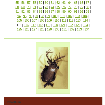
55
|
56
|
57
|
58
|
59
|
60
|
61
|
62
|
63
|
64
|
65
|
66
|
67
|
68
|
69
|
70
|
71
|
72
|
73
|
74
|
75
|
76
|
77
|
78
|
79
|
80
|
81
|
82
|
83
|
84
|
85
|
86
|
87
|
88
|
89
|
90
|
91
|
92
|
93
|
94
|
95
|
96
|
97
|
98
|
99
|
100
|
101
|
102
|
103
|
104
|
105
|
106
|
107
|
108
|
109
|
110
|
111
|
112
|
113
|
114
|
115
|
116
|
117
|
118
|
119
|
120
|
121
|
122
|
123
|
124
|
125
|
126
|
127
|
128
|
129
|
130
|
131
|
132
|
133
|
134
Fotoalbum