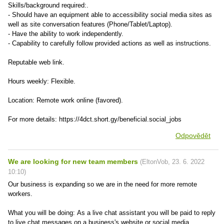
Skills/background required:.
- Should have an equipment able to accessibility social media sites as
well as site conversation features (Phone/Tablet/Laptop).
- Have the ability to work independently.
- Capability to carefully follow provided actions as well as instructions.
Reputable web link.
Hours weekly: Flexible.
Location: Remote work online (favored).
For more details: https://4dct.short.gy/beneficial.social_jobs
Odpovědět
We are looking for new team members
(
EltonVob
,
23. 6. 2022
10:10
)
Our business is expanding so we are in the need for more remote
workers.
What you will be doing: As a live chat assistant you will be paid to reply
to live chat messages on a business's website or social media