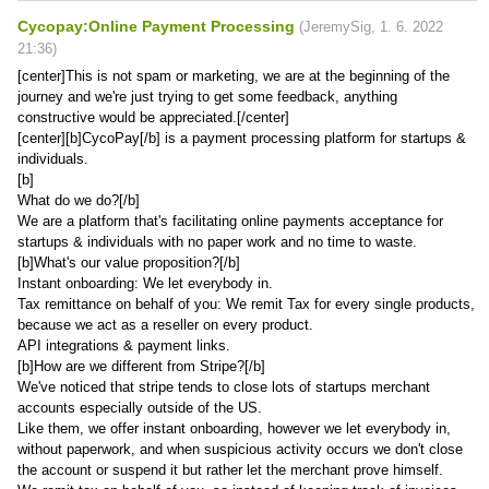
Cycopay:Online Payment Processing
(
JeremySig
,
1. 6. 2022
21:36
)
[center]This is not spam or marketing, we are at the beginning of the
journey and we're just trying to get some feedback, anything
constructive would be appreciated.[/center]
[center][b]CycoPay[/b] is a payment processing platform for startups &
individuals.
[b]
What do we do?[/b]
We are a platform that's facilitating online payments acceptance for
startups & individuals with no paper work and no time to waste.
[b]What's our value proposition?[/b]
Instant onboarding: We let everybody in.
Tax remittance on behalf of you: We remit Tax for every single products,
because we act as a reseller on every product.
API integrations & payment links.
[b]How are we different from Stripe?[/b]
We've noticed that stripe tends to close lots of startups merchant
accounts especially outside of the US.
Like them, we offer instant onboarding, however we let everybody in,
without paperwork, and when suspicious activity occurs we don't close
the account or suspend it but rather let the merchant prove himself.