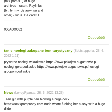
(mix.part01..) or huge
archives - scam. Paylinks
(bit_ly lmy_de aww_su and
other) - virus. Be careful.
-----------------
-----------------
000A000032
Odpovědět
tanie noclegi zakopane bon turystyczny
(
Sobislapperia
,
28. 6.
2022
1:21
)
prywatne noclegi w krakowie https://www.pokojew-augustowie.pl
noclegi gora podlaskie https://www.pokojew-augustowie.pl/noclegi-
groupon-podlaskie
Odpovědět
News
(
LorreyRyanas
,
26. 6. 2022
13:25
)
Teen girl with purple hair blowing a huge cock
https://sexxpornpussy.com nude whore fucking her pussy with a huge
dildo