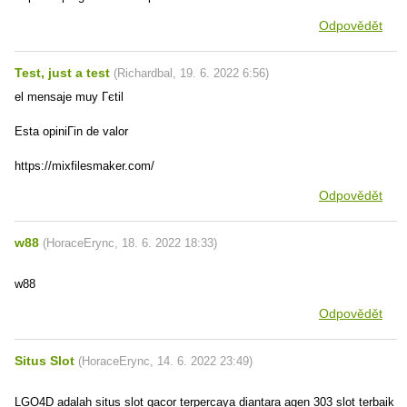
Odpovědět
Test, just a test
(
Richardbal
,
19. 6. 2022
6:56
)
el mensaje muy Гєtil
Esta opiniГіn de valor
https://mixfilesmaker.com/
Odpovědět
w88
(
HoraceErync
,
18. 6. 2022
18:33
)
w88
Odpovědět
Situs Slot
(
HoraceErync
,
14. 6. 2022
23:49
)
LGO4D adalah situs slot gacor terpercaya diantara agen 303 slot terbaik