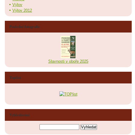
Výlov
Výlov 2012
Poslední fotografie
Slavnosti v oboře 2025
Toplist
Vyhledávání