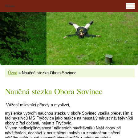
Menu
Úvod
»
Naučná stezka Obora Sovinec
Naučná stezka Obora Sovinec
Vážení milovníci přírody a myslivci,
myšlenka vytvořit naučnou stezku v oboře Sovinec vzešla především z
řad myslivců MS Fryčovice jako reakce na neustálý nárust návštěvníků
obory z řad občanů, nejen z Fryčovic.
Vlivem nedisciplinovaností některých návštěvníků Naší obory při
návštěvách, dochází k neustálému pohybu a zmatenému tlačení
většího počtu kusů chované oborní zvěře z místa na místo,