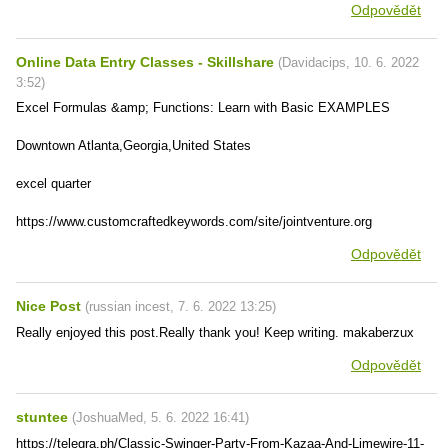
Odpovědět
Online Data Entry Classes - Skillshare
(
Davidacips
,
10. 6. 2022
3:52
)
Excel Formulas &amp; Functions: Learn with Basic EXAMPLES
Downtown Atlanta,Georgia,United States
excel quarter
https://www.customcraftedkeywords.com/site/jointventure.org
Odpovědět
Nice Post
(
russian incest
,
7. 6. 2022
13:25
)
Really enjoyed this post.Really thank you! Keep writing. makaberzux
Odpovědět
stuntee
(
JoshuaMed
,
5. 6. 2022
16:41
)
https://telegra.ph/Classic-Swinger-Party-From-Kazaa-And-Limewire-11-