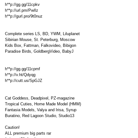
h**p://gg.gg/11cpkv
h**p://url.pm/PwIlz
h**p://gurl.pro/9t0nuz
Complete series LS, BD, YWM, Liluplanet
Sibirian Mouse, St. Peterburg, Moscow
Kids Box, Fattman, Falkovideo, Bibigon
Paradise Birds, GoldbergVideo, BabyJ
h**p://gg.gg/11cpmf
h**p://v.ht/Qdyqg
h**p://cutt.us/SpGJZ
Cat Goddess, Deadpixel, PZ-magazine
Tropical Cuties, Home Made Model (HMM)
Fantasia Models, Valya and Irisa, Syrup
Buratino, Red Lagoon Studio, Studio13
Caution!
ALL premium big parts rar