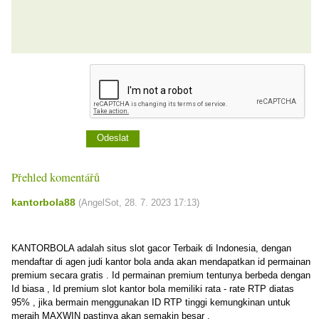
Přehled komentářů
kantorbola88
(
AngelSot
,
28. 7. 2023
17:13
)
KANTORBOLA adalah situs slot gacor Terbaik di Indonesia, dengan
mendaftar di agen judi kantor bola anda akan mendapatkan id permainan
premium secara gratis . Id permainan premium tentunya berbeda dengan
Id biasa , Id premium slot kantor bola memiliki rata - rate RTP diatas
95% , jika bermain menggunakan ID RTP tinggi kemungkinan untuk
meraih MAXWIN pastinya akan semakin besar .