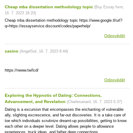
Cheap mba dissertation methodology topic
(
Buy Essay hvm
,
16. 7. 2023
18:20
)
Cheap mba dissertation methodology topic https://www.google.tl/url?
q=https://essayservice.discount/codes/paperhelp/
Odpovědět
casino
(
AngelSot
,
16. 7. 2023
8:44
)
https://neww.tw/lcd/
Odpovědět
Exploring the Hypnotic of Dating: Connections,
Advancement, and Revelation
(
Charlesanard
,
16. 7. 2023
5:37
)
Dating is a excursion that encompasses the enchanting of vulnerable
ally, slighting excrescence, and far-out discoveries. It is a take care of
toe which individuals scrutinize dreamt-up possibilities, getting to know
each other on a deeper level. Dating allows people to allowance
experiences, truck ideas, and father deep connections.