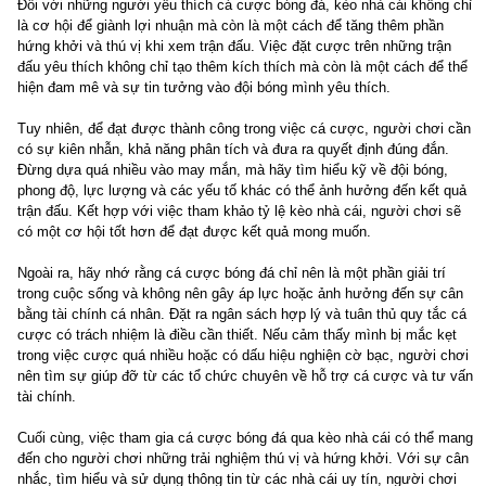
Đối với những người yêu thích cá cược bóng đá, kèo nhà cái không chỉ
là cơ hội để giành lợi nhuận mà còn là một cách để tăng thêm phần
hứng khởi và thú vị khi xem trận đấu. Việc đặt cược trên những trận
đấu yêu thích không chỉ tạo thêm kích thích mà còn là một cách để thể
hiện đam mê và sự tin tưởng vào đội bóng mình yêu thích.
Tuy nhiên, để đạt được thành công trong việc cá cược, người chơi cần
có sự kiên nhẫn, khả năng phân tích và đưa ra quyết định đúng đắn.
Đừng dựa quá nhiều vào may mắn, mà hãy tìm hiểu kỹ về đội bóng,
phong độ, lực lượng và các yếu tố khác có thể ảnh hưởng đến kết quả
trận đấu. Kết hợp với việc tham khảo tỷ lệ kèo nhà cái, người chơi sẽ
có một cơ hội tốt hơn để đạt được kết quả mong muốn.
Ngoài ra, hãy nhớ rằng cá cược bóng đá chỉ nên là một phần giải trí
trong cuộc sống và không nên gây áp lực hoặc ảnh hưởng đến sự cân
bằng tài chính cá nhân. Đặt ra ngân sách hợp lý và tuân thủ quy tắc cá
cược có trách nhiệm là điều cần thiết. Nếu cảm thấy mình bị mắc kẹt
trong việc cược quá nhiều hoặc có dấu hiệu nghiện cờ bạc, người chơi
nên tìm sự giúp đỡ từ các tổ chức chuyên về hỗ trợ cá cược và tư vấn
tài chính.
Cuối cùng, việc tham gia cá cược bóng đá qua kèo nhà cái có thể mang
đến cho người chơi những trải nghiệm thú vị và hứng khởi. Với sự cân
nhắc, tìm hiểu và sử dụng thông tin từ các nhà cái uy tín, người chơi