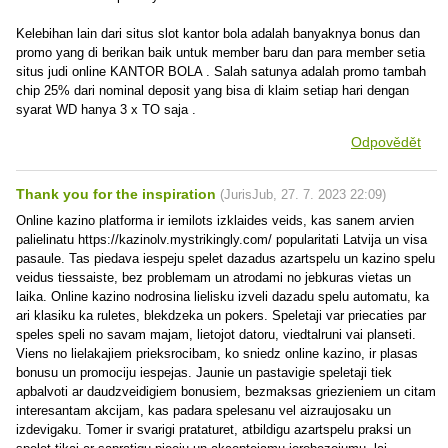
Kelebihan lain dari situs slot kantor bola adalah banyaknya bonus dan
promo yang di berikan baik untuk member baru dan para member setia
situs judi online KANTOR BOLA . Salah satunya adalah promo tambah
chip 25% dari nominal deposit yang bisa di klaim setiap hari dengan
syarat WD hanya 3 x TO saja .
Odpovědět
Thank you for the inspiration
(
JurisJub
,
27. 7. 2023
22:09
)
Online kazino platforma ir iemilots izklaides veids, kas sanem arvien
palielinatu https://kazinolv.mystrikingly.com/ popularitati Latvija un visa
pasaule. Tas piedava iespeju spelet dazadus azartspelu un kazino spelu
veidus tiessaiste, bez problemam un atrodami no jebkuras vietas un
laika. Online kazino nodrosina lielisku izveli dazadu spelu automatu, ka
ari klasiku ka ruletes, blekdzeka un pokers. Speletaji var priecaties par
speles speli no savam majam, lietojot datoru, viedtalruni vai planseti.
Viens no lielakajiem prieksrocibam, ko sniedz online kazino, ir plasas
bonusu un promociju iespejas. Jaunie un pastavigie speletaji tiek
apbalvoti ar daudzveidigiem bonusiem, bezmaksas griezieniem un citam
interesantam akcijam, kas padara spelesanu vel aizraujosaku un
izdevigaku. Tomer ir svarigi prataturet, atbildigu azartspelu praksi un