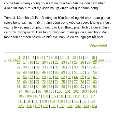
có thể tận hưởng không chỉ niềm vui của trận đấu mà còn cảm nhận
được sự háo hức khi dự đoán và đạt được kết quả thành công.
Tóm lại, kèo nhà cái là một công cụ hữu ích để người chơi tham gia cá
cược bóng đá. Tuy nhiên, thành công trong việc cá cược không chỉ dựa
vào tỷ lệ kèo mà còn phụ thuộc vào kiến thức, phân tích và quyết định
cá cược thông minh. Hãy tận hưởng việc tham gia cá cược bóng đá
một cách có trách nhiệm và biết giới hạn để có trải nghiệm tốt nhất.
Odpovědět
1
|
2
|
3
|
4
|
5
|
6
|
7
|
8
|
9
|
10
|
11
|
12
|
13
|
14
|
15
|
« předchozí
následující »
16
|
17
|
18
|
19
|
20
|
21
|
22
|
23
|
24
|
25
|
26
|
27
|
28
|
29
|
30
|
31
|
32
|
33
|
34
|
35
|
36
|
37
|
38
|
39
|
40
|
41
|
42
|
43
|
44
|
45
|
46
|
47
|
48
|
49
|
50
|
51
|
52
|
53
|
54
|
55
|
56
|
57
|
58
|
59
|
60
|
61
|
62
|
63
|
64
|
65
|
66
|
67
|
68
|
69
|
70
|
71
|
72
|
73
|
74
|
75
|
76
|
77
|
78
|
79
|
80
|
81
|
82
|
83
|
84
|
85
|
86
|
87
|
88
|
89
|
90
|
91
|
92
|
93
|
94
|
95
|
96
|
97
|
98
|
99
|
100
|
101
|
102
|
103
|
104
|
105
|
106
|
107
|
108
|
109
|
110
|
111
|
112
|
113
|
114
|
115
|
116
|
117
|
118
|
119
|
120
|
121
|
122
|
123
|
124
|
125
|
126
|
127
|
128
|
129
|
130
|
131
|
132
|
133
|
134