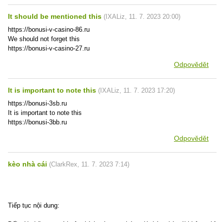
It should be mentioned this
(
IXALiz
,
11. 7. 2023
20:00
)
https://bonusi-v-casino-86.ru
We should not forget this
https://bonusi-v-casino-27.ru
Odpovědět
It is important to note this
(
IXALiz
,
11. 7. 2023
17:20
)
https://bonusi-3sb.ru
It is important to note this
https://bonusi-3bb.ru
Odpovědět
kèo nhà cái
(
ClarkRex
,
11. 7. 2023
7:14
)
Tiếp tục nội dung: