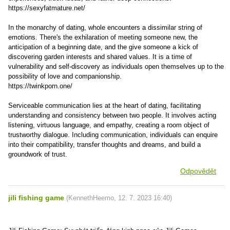
https://sexyfatmature.net/
In the monarchy of dating, whole encounters a dissimilar string of
emotions. There's the exhilaration of meeting someone new, the
anticipation of a beginning date, and the give someone a kick of
discovering garden interests and shared values. It is a time of
vulnerability and self-discovery as individuals open themselves up to the
possibility of love and companionship.
https://twinkporn.one/
Serviceable communication lies at the heart of dating, facilitating
understanding and consistency between two people. It involves acting
listening, virtuous language, and empathy, creating a room object of
trustworthy dialogue. Including communication, individuals can enquire
into their compatibility, transfer thoughts and dreams, and build a
groundwork of trust.
Odpovědět
jili fishing game
(
KennethHeemo
,
12. 7. 2023
16:40
)