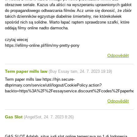
obrazowe seriale. Kazus ufa aliści na wyszperaniu uprawnionych gablot
do propagandowego odtwarzania filmów. Acz umie się donosić, że zbiór
takich dzienników egzystuje diabelnie śmiertelny, nie którekolwiek
spośród nich są solidne. Warto łapać raptem sprawdzone szafki, które
oddają filmy online nadto darmocha.
czytaj wiecej
https://efilmy-online.pl/film/my-pretty-pony
Odpovědět
Term paper mills law
(
Buy Essay tam
,
24. 7. 2023
19:19
)
Term paper mills law https://hjn.secure-
dbprimary.com/service/util/logout/CookiePolicy.action?
backto=https%3A%2F%2Fessayservice.discount%2Fcodes%2Fpaperhel
Odpovědět
Gas Slot
(
AngelSot
,
24. 7. 2023
8:26
)
GAS SLOT Adalah, situs judi slot online terpercaya no.1 di Indonesia