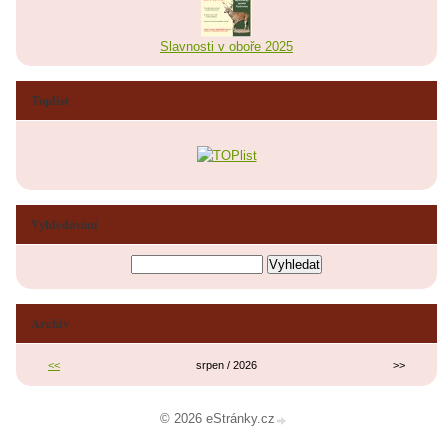
Slavnosti v oboře 2025
Toplist
Vyhledávání
Archiv
<<
srpen / 2026
>>
© 2026 eStránky.cz