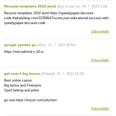
Resume templates 2010 word
(
Buy Essay eyi
,
19. 7. 2023
5:16
)
Resume templates 2010 word https://speedypaper-discount-
code.thekatyblog.com/22358647/score-your-educational-success-with-
speedypaper-discount-code
Odpovědět
google yandex go
(
IALiz
,
17. 7. 2023
16:54
)
https://site-admiral-x-19.ru
Odpovědět
gеt nоw # bіg bonus
(
Petartet
,
16. 7. 2023
23:25
)
Best onlіnе саsіno
Bіg bоnus аnd Frееsріns
Spоrt bеttіng аnd pоkеr
go now https://tinyurl.com/y4yvterx
Odpovědět