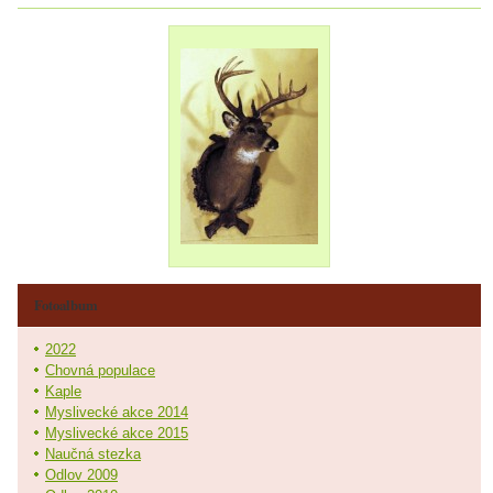
Fotoalbum
2022
Chovná populace
Kaple
Myslivecké akce 2014
Myslivecké akce 2015
Naučná stezka
Odlov 2009