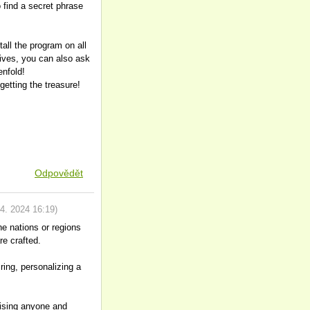
o find a secret phrase
all the program on all
tives, you can also ask
enfold!
etting the treasure!
Odpovědět
 4. 2024
16:19
)
e nations or regions
re crafted.
ing, personalizing a
rising anyone and