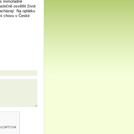
nes mimořádně
tečně osvětlit život
acházejí. Na oplátku
ní chovu v České