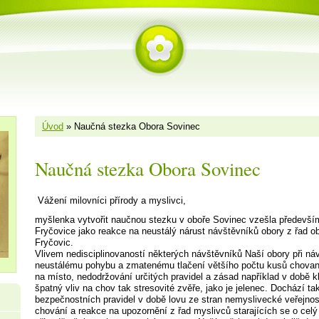
Úvod
»
Naučná stezka Obora Sovinec
Naučná stezka Obora Sovinec
Vážení milovníci přírody a myslivci,
myšlenka vytvořit naučnou stezku v oboře Sovinec vzešla předevší
Fryčovice jako reakce na neustálý nárust návštěvníků obory z řad o
Fryčovic.
Vlivem nedisciplinovaností některých návštěvníků Naší obory při ná
neustálému pohybu a zmatenému tlačení většího počtu kusů chovan
na místo, nedodržování určitých pravidel a zásad například v době k
špatný vliv na chov tak stresovité zvěře, jako je jelenec. Dochází t
bezpečnostních pravidel v době lovu ze stran nemyslivecké veřejnost
chování a reakce na upozornění z řad myslivců starajících se o cel