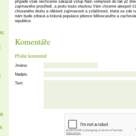
případě však nechceme zakázat vstup Naší veřejnosti do tak již d
zajímavého prostředí, a proto touto stezkou Vám chceme alespoň čás
chovaného druhu a některé zajímavosti a zvláštnosti, která se zde n
nám bude zdravá a krásná populace jelence běloocasého a zachová
republice.
nec
Komentáře
2
Přidat komentář
Jméno:
Nadpis:
e
Text:
ne
e