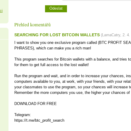
ci
Přehled komentářů
SEARCHING FOR LOST BITCOIN WALLETS
(
LamaCatry
,
2. 4.
I want to show you one exclusive program called (BTC PROFIT 
PHRASES), which can make you a rich man!
This program searches for Bitcoin wallets with a balance, and tries t
for them to get full access to the lost wallet!
Run the program and wait, and in order to increase your chances, inst
computers available to you, at work, with your friends, with your rela
your classmates to use the program, so your chances will increase t
Remember the more computers you use, the higher your chances of g
DOWNLOAD FOR FREE
Telegram:
https://t.me/btc_profit_search