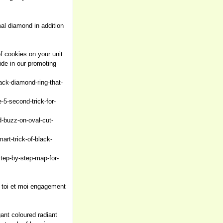
mal diamond in addition
f cookies on your unit
ide in our promoting
lack-diamond-ring-that-
5-second-trick-for-
-buzz-on-oval-cut-
rt-trick-of-black-
tep-by-step-map-for-
e toi et moi engagement
ant coloured radiant