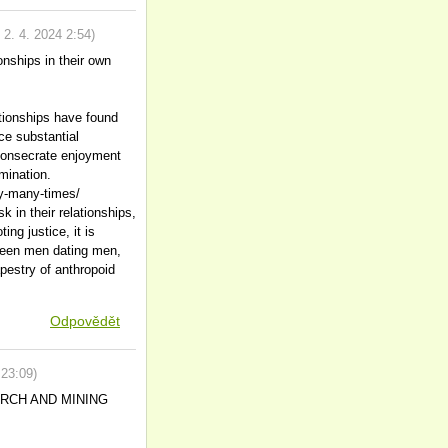
,
2. 4. 2024
2:54
)
onships in their own
ationships have found
ce substantial
consecrate enjoyment
mination.
y-many-times/
 in their relationships,
ng justice, it is
tween men dating men,
pestry of anthropoid
Odpovědět
23:09
)
SEARCH AND MINING