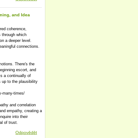
ning, and Idea
ured coherence,
s through which
 on a deeper level.
eaningful connections.
motions. There's the
beginning escort, and
s a continually of
up to the plausibility
y-many-times/
pathy and correlation
 and empathy, creating a
quire into their
 of trust.
Odpovědět