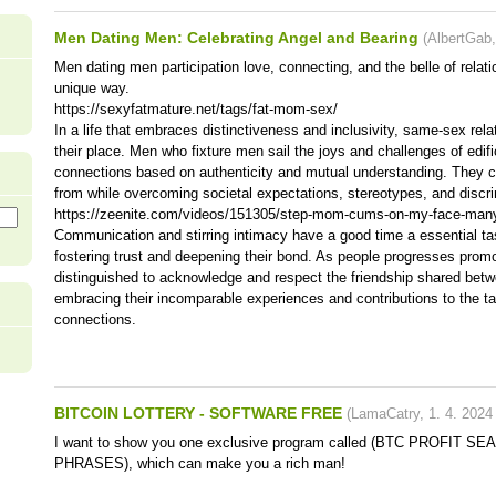
Men Dating Men: Celebrating Angel and Bearing
(
AlbertGab
Men dating men participation love, connecting, and the belle of relati
unique way.
https://sexyfatmature.net/tags/fat-mom-sex/
In a life that embraces distinctiveness and inclusivity, same-sex rel
their place. Men who fixture men sail the joys and challenges of edifi
connections based on authenticity and mutual understanding. They 
from while overcoming societal expectations, stereotypes, and discri
https://zeenite.com/videos/151305/step-mom-cums-on-my-face-man
Communication and stirring intimacy have a good time a essential task
fostering trust and deepening their bond. As people progresses promoti
distinguished to acknowledge and respect the friendship shared be
embracing their incomparable experiences and contributions to the ta
connections.
BITCOIN LOTTERY - SOFTWARE FREE
(
LamaCatry
,
1. 4. 2024
I want to show you one exclusive program called (BTC PROFIT 
PHRASES), which can make you a rich man!