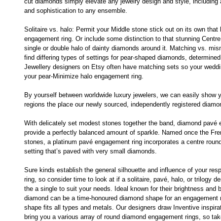
cut diamonds simply elevate any jewelry design and style, including 
and sophistication to any ensemble.
Solitaire vs. halo: Permit your Middle stone stick out on its own that 
engagement ring. Or include some distinction to that stunning Centre
single or double halo of dainty diamonds around it. Matching vs. mi
find differing types of settings for pear-shaped diamonds, determined
Jewellery designers on Etsy often have matching sets so your wed
your pear-Minimize halo engagement ring.
By yourself between worldwide luxury jewelers, we can easily show y
regions the place our newly sourced, independently registered diamon
With delicately set modest stones together the band, diamond pavé
provide a perfectly balanced amount of sparkle. Named once the Fre
stones, a platinum pavé engagement ring incorporates a centre roun
setting that’s paved with very small diamonds.
Sure kinds establish the general silhouette and influence of your re
ring, so consider time to look at if a solitaire, pavé, halo, or trilogy 
the a single to suit your needs. Ideal known for their brightness and b
diamond can be a time-honoured diamond shape for an engagement rin
shape fits all types and metals. Our designers draw Inventive inspira
bring you a various array of round diamond engagement rings, so take 