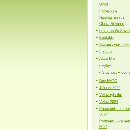
Úvod
Fotoalbum
Naučná stezka
Obora Sovinec
Lov v oboře Sovi
Kontakty
Sčitani zvěře 202
Inzerce
Akce MS
vylov
Slavnost v oboř
Dny NATO
Jelenci 2022
Vylov rybniku
Vylov 2024
Posezení u kame
2024
Podzemí u kamen
2024