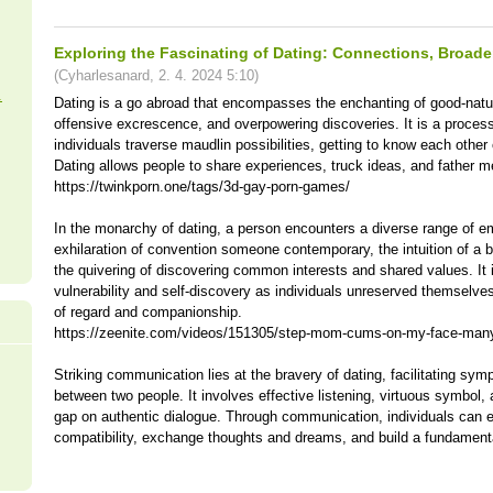
Exploring the Fascinating of Dating: Connections, Broade
(
Cyharlesanard
,
2. 4. 2024
5:10
)
.
Dating is a go abroad that encompasses the enchanting of good-nat
offensive excrescence, and overpowering discoveries. It is a proces
individuals traverse maudlin possibilities, getting to know each other
Dating allows people to share experiences, truck ideas, and father m
https://twinkporn.one/tags/3d-gay-porn-games/
In the monarchy of dating, a person encounters a diverse range of e
exhilaration of convention someone contemporary, the intuition of a 
the quivering of discovering common interests and shared values. It i
vulnerability and self-discovery as individuals unreserved themselves 
of regard and companionship.
https://zeenite.com/videos/151305/step-mom-cums-on-my-face-man
Striking communication lies at the bravery of dating, facilitating sym
between two people. It involves effective listening, virtuous symbol,
gap on authentic dialogue. Through communication, individuals can en
compatibility, exchange thoughts and dreams, and build a fundamental