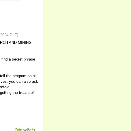
 2024
7:17
)
SEARCH AND MINING
o find a secret phrase
all the program on all
tives, you can also ask
enfold!
etting the treasure!
Odpovědět