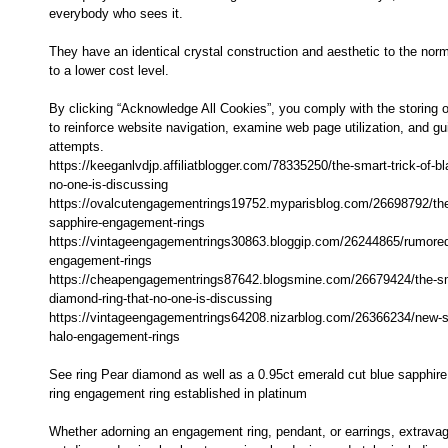
everybody who sees it.
They have an identical crystal construction and aesthetic to the nor
to a lower cost level.
By clicking “Acknowledge All Cookies”, you comply with the storing o
to reinforce website navigation, examine web page utilization, and gu
attempts.
https://keeganlvdjp.affiliatblogger.com/78335250/the-smart-trick-of-b
no-one-is-discussing
https://ovalcutengagementrings19752.myparisblog.com/26698792/the-
sapphire-engagement-rings
https://vintageengagementrings30863.bloggip.com/26244865/rumored
engagement-rings
https://cheapengagementrings87642.blogsmine.com/26679424/the-sma
diamond-ring-that-no-one-is-discussing
https://vintageengagementrings64208.nizarblog.com/26366234/new-s
halo-engagement-rings
See ring Pear diamond as well as a 0.95ct emerald cut blue sapphir
ring engagement ring established in platinum
Whether adorning an engagement ring, pendant, or earrings, extravag