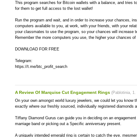
This program searches for Bitcoin wallets with a balance, and tries t
for them to get full access to the lost wallet!
Run the program and wait, and in order to increase your chances, inst
computers available to you, at work, with your friends, with your rela
your classmates to use the program, so your chances will increase t
Remember the more computers you use, the higher your chances of g
DOWNLOAD FOR FREE
Telegram:
https://t.me/btc_profit_search
A Review Of Marquise Cut Engagement Rings
(
Pablotinia
,
1.
On your own amongst world luxury jewelers, we could let you know th
exactly where our freshly sourced, individually registered diamonds a
Tiffany Diamond Gurus can guide you in deciding on an engagement r
marriage band or picking out a Specific anniversary present.
A uniquely intended emerald ring is certain to catch the eye, mesme