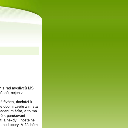
m z řad myslivců MS
bčanů, nejen z
vštěvách, dochází k
é oborní zvěře z místa
ladení mláďat, a to má
aké k porušování
i a někdy i lhostejné
ý chod obory. V žádném