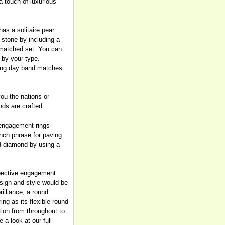
a touch of luxurious
has a solitaire pear
 stone by including a
smatched set: You can
 by your type.
ding day band matches
ou the nations or
ds are crafted.
 engagement rings
nch phrase for paving
d diamond by using a
spective engagement
design and style would be
rilliance, a round
g as its flexible round
tion from throughout to
a look at our full