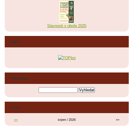
Slavnosti v oboře 2025
Toplist
Vyhledávání
Archiv
<<
srpen / 2026
>>