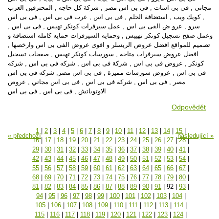
مجاني , في بي اسات , فى بى اس مصر , شركة كل حاجه , المحترفين العرب
, كويك ويب , استضافة الحلم , فى بى اس , عرب فى بى اس , فى بى اس
سرو , عرو ض الفى بى اس , عمل سيرفرات كونكر تهيس , فى بى اس ,
وعمل صفح تسجيل كونكر تهييس , وحمايه السيرفرات حمايه كامله استضافة و
تصميم للمواقع افضل عروض الريسلر و اقوى عروض الفى بى اس وارخصها ,
افضل عروض سيرفرات متاحة , سورسات كونكر تهيس , صفحات تسجيل
كونكر , عروض فى بى اس , شركة فى بى اس , شركه فى بى اس , شركه
فى بى اس , عروض سورسات مميزة , فى بى اس مصر, شركه فى بى اس
مصر , فى بى اس , شركة فى بى اس , فى بى اس مجاني , عروض
الاوتوباتش , فى بى اس , فى بى اس
Odpovědět
1
|
2
|
3
|
4
|
5
|
6
|
7
|
8
|
9
|
10
|
11
|
12
|
13
|
14
|
15
|
« předchozí
následující »
16
|
17
|
18
|
19
|
20
|
21
|
22
|
23
|
24
|
25
|
26
|
27
|
28
|
29
|
30
|
31
|
32
|
33
|
34
|
35
|
36
|
37
|
38
|
39
|
40
|
41
|
42
|
43
|
44
|
45
|
46
|
47
|
48
|
49
|
50
|
51
|
52
|
53
|
54
|
55
|
56
|
57
|
58
|
59
|
60
|
61
|
62
|
63
|
64
|
65
|
66
|
67
|
68
|
69
|
70
|
71
|
72
|
73
|
74
|
75
|
76
|
77
|
78
|
79
|
80
|
81
|
82
|
83
|
84
|
85
|
86
|
87
|
88
|
89
|
90
|
91
|
92
|
93
|
94
|
95
|
96
|
97
|
98
|
99
|
100
|
101
|
102
|
103
|
104
|
105
|
106
|
107
|
108
|
109
|
110
|
111
|
112
|
113
|
114
|
115
|
116
|
117
|
118
|
119
|
120
|
121
|
122
|
123
|
124
|