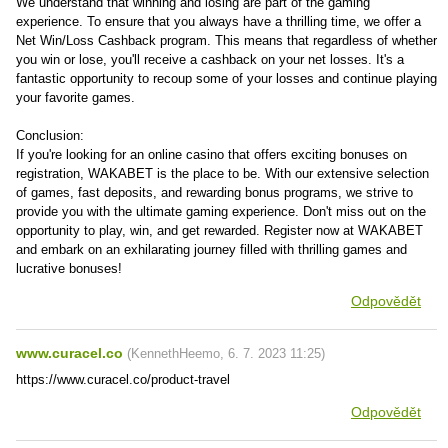
We understand that winning and losing are part of the gaming
experience. To ensure that you always have a thrilling time, we offer a
Net Win/Loss Cashback program. This means that regardless of whether
you win or lose, you'll receive a cashback on your net losses. It's a
fantastic opportunity to recoup some of your losses and continue playing
your favorite games.
Conclusion:
If you're looking for an online casino that offers exciting bonuses on
registration, WAKABET is the place to be. With our extensive selection
of games, fast deposits, and rewarding bonus programs, we strive to
provide you with the ultimate gaming experience. Don't miss out on the
opportunity to play, win, and get rewarded. Register now at WAKABET
and embark on an exhilarating journey filled with thrilling games and
lucrative bonuses!
Odpovědět
www.curacel.co
(
KennethHeemo
,
6. 7. 2023
11:25
)
https://www.curacel.co/product-travel
Odpovědět