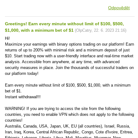
Odpovědět
Greetings! Earn every minute without limit of $100, $500,
$1,000, with a minimum bet of $1
(
OlpCatry
,
22. 6. 2023
21:16
)
Hi!
Maximize your earnings with binary options trading on our platform! Earn
returns of up to 200% with minimal risk and a minimum deposit of just
$10. Start trading now with a user-friendly interface and real-time market
analysis. Accessible from anywhere, at any time, with advanced
security measures in place. Join the thousands of successful traders on
our platform today!
Earn every minute without limit of $100, $500, $1,000, with a minimum
bet of $1.
Instant withdrawal!!!
WARNING! If you are trying to access the site from the following
countries, you need to enable VPN which does not apply to the following
countries!
Australia, Canada, USA, Japan, UK, EU (all countries), Israel, Russia,
Iran, Iraq, Korea, Central African Republic, Congo, Cote d'Ivoire, Eritrea,
Ethiopia, Lebanon, Liberia, Libya, Mali, Mauritius, Myanmar, New