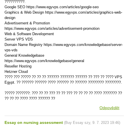
??????????.
Google SEO https://www.egyvps.com/articles/google-seo
Graphics & Web Design https://www.egyvps.com/articles/graphics-web-
design
Advertisement & Promotion
https://www.egyvps.com/articles/advertisement-promotion
Web & Software Development
Server VPS VDS
Domain Name Registry https://www.egyvps.com/knowledgebase/server-
vps-vds
General Knowledgebase
https://www.egyvps.com/knowledgebase/general
Reseller Hosting
Hetzner Cloud
???? ??? ????? ?? ?? ?? ?????? ??????? ?????? ?? ??? ?? ???? VPS
Egypt. ?? ?????? ?????? ???? ?????? ?? ?????? ???????? ????????.
????? ???????: ??? ?? ?? ??? ?? ?? ??? ?? ?? ?? ?? ???? ??????? ??
?? ?? ?? ???? ???? ?????? ??
Odpovědět
Essay on nursing assessment
(
Buy Essay szy
,
9. 7. 2023
19:46
)