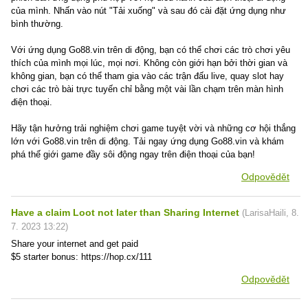
của mình. Nhấn vào nút "Tải xuống" và sau đó cài đặt ứng dụng như
bình thường.
Với ứng dụng Go88.vin trên di động, bạn có thể chơi các trò chơi yêu
thích của mình mọi lúc, mọi nơi. Không còn giới hạn bởi thời gian và
không gian, bạn có thể tham gia vào các trận đấu live, quay slot hay
chơi các trò bài trực tuyến chỉ bằng một vài lần chạm trên màn hình
điện thoại.
Hãy tận hưởng trải nghiệm chơi game tuyệt vời và những cơ hội thắng
lớn với Go88.vin trên di động. Tải ngay ứng dụng Go88.vin và khám
phá thế giới game đầy sôi động ngay trên điện thoại của bạn!
Odpovědět
Have a claim Loot not later than Sharing Internet
(
LarisaHaili
,
8.
7. 2023
13:22
)
Share your internet and get paid
$5 starter bonus: https://hop.cx/111
Odpovědět