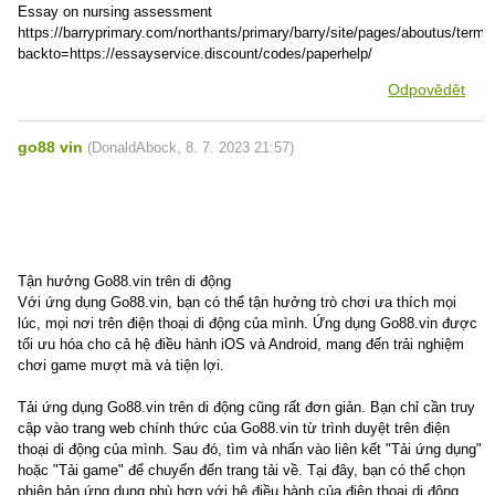
Essay on nursing assessment
https://barryprimary.com/northants/primary/barry/site/pages/aboutus/term
backto=https://essayservice.discount/codes/paperhelp/
Odpovědět
go88 vin
(
DonaldAbock
,
8. 7. 2023
21:57
)
Tận hưởng Go88.vin trên di động
Với ứng dụng Go88.vin, bạn có thể tận hưởng trò chơi ưa thích mọi
lúc, mọi nơi trên điện thoại di động của mình. Ứng dụng Go88.vin được
tối ưu hóa cho cả hệ điều hành iOS và Android, mang đến trải nghiệm
chơi game mượt mà và tiện lợi.
Tải ứng dụng Go88.vin trên di động cũng rất đơn giản. Bạn chỉ cần truy
cập vào trang web chính thức của Go88.vin từ trình duyệt trên điện
thoại di động của mình. Sau đó, tìm và nhấn vào liên kết "Tải ứng dụng"
hoặc "Tải game" để chuyển đến trang tải về. Tại đây, bạn có thể chọn
phiên bản ứng dụng phù hợp với hệ điều hành của điện thoại di động