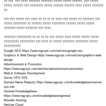
?? ???. ??? ???? ??????? ??????? ????? ????? ??????. ??? ?????
????? ?????? ??? ???????? ????? ?????? ?????? ???? ????? ???????
??.
??? ??? ????? ??? ???? ?? ?? ?? ?? ???? ??? ????? ?? ??????? ???.
????? ???????? ?? ?????? ????? ???????? ?????? ????? ?????
??????? ????? ??????? ??? ????.
??????? ????????? ?? ?? ?? ?? ??? ????? ???? ????? ????? ?????
????????? ????????? ??? ???? ?? ????? ??????? ???????? ?????
??????????.
Google SEO https://www.egyvps.com/articles/google-seo
Graphics & Web Design https://www.egyvps.com/articles/graphics-web-
design
Advertisement & Promotion
https://www.egyvps.com/articles/advertisement-promotion
Web & Software Development
Server VPS VDS
Domain Name Registry https://www.egyvps.com/knowledgebase/server-
vps-vds
General Knowledgebase
https://www.egyvps.com/knowledgebase/general
Reseller Hosting
Hetzner Cloud