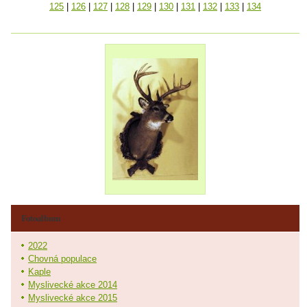
125
|
126
|
127
|
128
|
129
|
130
|
131
|
132
|
133
|
134
Fotoalbum
2022
Chovná populace
Kaple
Myslivecké akce 2014
Myslivecké akce 2015