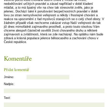
nedodržování určitých pravidel a zásad například v době kladení
mláďat, a to má špatný vliv na chov tak stresovité zvěře, jako je
jelenec. Dochází také k porušování bezpečnostních pravidel v době
lovu ze stran nemyslivecké veřejnosti a někdy i lhostejné chování a
reakce na upozornění z řad myslivců starajících se o celý chod obory. V
žádném případě však nechceme zakázat vstup Naší veřejnosti do tak
již dnes mimořádně zajímavého prostředí, a proto touto stezkou Vám
chceme alespoň částečně osvětlit život chovaného druhu a některé
zajímavosti a zvláštnosti, která se zde nacházejí. Na oplátku nám bude
zdravá a krásná populace jelence běloocasého a zachování chovu v
České republice.
Komentáře
Přidat komentář
Jméno:
Nadpis:
Text: