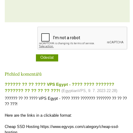
Přehled komentářů
?????? ?? ?? ???? VPS Egypt - ???? ???? ???????
??????? ?? ?? ?? ?? ???!
(
EgyptianVPS
,
9. 7. 2023
22:28
)
?????? ?? ?? ???? VPS Egypt - ???? ???? ??????? ??????? ?? ?? ??
?? ???!
Here are the links in a clickable format:
Cheap SSD Hosting https://www.egyvps.com/category/cheap-ssd-
hosting