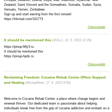
Zealand, Saint Vincent and the Grenadines, Somalia, Sudan, Syria,
Vanuatu, Yemen, Zimbabwe.
Sign up and start earning from the first minute!
https://trkmad.com/101773
Odpovědět
It should be mentioned this
(
IXALiz
,
22. 6. 2023
12:29
)
https://pinup-94y3.ru
It should be mentioned this
https://pinup-hpds.ru
Odpovědět
Reclaiming Freedom: Cocaine Rehab Center Offers Support
and Healing
(
Michaelflete
,
17. 6. 2023
9:04
)
Welcome to Cocaine Rehab Center, a place where change begins and
renewal thrives. Our dedicated team is passionate about helping
individuals break free from the grip of cocaine addiction and embark on a