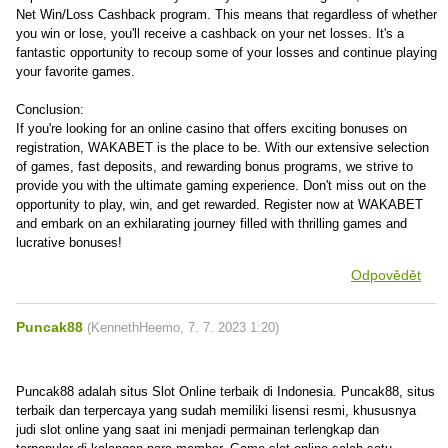
Net Win/Loss Cashback program. This means that regardless of whether
you win or lose, you'll receive a cashback on your net losses. It's a
fantastic opportunity to recoup some of your losses and continue playing
your favorite games.
Conclusion:
If you're looking for an online casino that offers exciting bonuses on
registration, WAKABET is the place to be. With our extensive selection
of games, fast deposits, and rewarding bonus programs, we strive to
provide you with the ultimate gaming experience. Don't miss out on the
opportunity to play, win, and get rewarded. Register now at WAKABET
and embark on an exhilarating journey filled with thrilling games and
lucrative bonuses!
Odpovědět
Puncak88
(
KennethHeemo
,
7. 7. 2023
1:20
)
Puncak88 adalah situs Slot Online terbaik di Indonesia. Puncak88, situs
terbaik dan terpercaya yang sudah memiliki lisensi resmi, khususnya
judi slot online yang saat ini menjadi permainan terlengkap dan