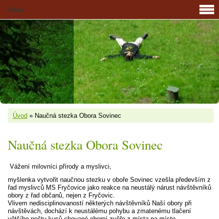
Menu
Úvod
»
Naučná stezka Obora Sovinec
Naučná stezka Obora Sovinec
Vážení milovníci přírody a myslivci,
myšlenka vytvořit naučnou stezku v oboře Sovinec vzešla především z
řad myslivců MS Fryčovice jako reakce na neustálý nárust návštěvníků
obory z řad občanů, nejen z Fryčovic.
Vlivem nedisciplinovaností některých návštěvníků Naší obory při
návštěvách, dochází k neustálému pohybu a zmatenému tlačení
většího počtu kusů chované oborní zvěře z místa na místo,