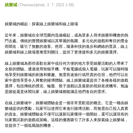
娛樂城
(
ThomasUphob
,
3. 7. 2023
1:58
)
娛樂城的崛起：探索線上娛樂城和線上賭場
近年來，娛樂城在全球范圍內迅速崛起，成為眾多人尋求娛樂和機會的熱
門去處。傳統的實體娛樂城以其華麗的氛圍、多元化的遊戲和奪目的獎金
而聞名，吸引了無數的遊客。然而，隨著科技的進步和網絡的普及，線上
娛樂城和線上賭場逐漸受到關注，提供了更便捷和多元的娛樂選擇。
線上娛樂城為那些喜歡在家中或任何方便的地方享受娛樂活動的人帶來了
全新的體驗。通過使用智能手機、平板電腦或個人電腦，玩家可以隨時隨
地享受到娛樂城的刺激和樂趣。無需長途旅行或昂貴的住宿，他們可以在
家中盡情享受令人興奮的賭博體驗。線上娛樂城還提供了各種各樣的遊戲
選擇，包括傳統的撲克、輪盤、骰子遊戲以及最新的視頻老虎機等。無論
是賭徒還是休閒玩家，線上娛樂城都能滿足他們各自的需求。
在線上娛樂城中，娛樂城體驗金是一個非常受歡迎的概念。它是一種由娛
樂城提供的獎勵，玩家可以使用它來進行賭博活動，而無需自己投入真實
的資金。娛樂城體驗金不僅可以讓新玩家獲得一個開始，還可以讓現有的
玩家嘗試新的遊戲或策略。這樣的優惠吸引了許多人來探索線上娛樂城，
並提供了一個低風險的機會，