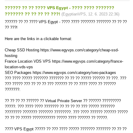
?????? ?? ?? ???? VPS Egypt - ???? ???? ???????
??????? ?? ?? ?? ?? ???!
(
EgyptianVPS
,
12. 6. 2023
22:36
)
?????? ?? ?? ???? VPS Egypt - ???? ???? ??????? ??????? ?? ?? ??
?? ???!
Here are the links in a clickable format:
Cheap SSD Hosting https://www.egyvps.com/category/cheap-ssd-
hosting
France Location VDS VPS https://www.egyvps.com/category/france-
location-vds-vps
SEO Packages https://www.egyvps.com/category/seo-packages
??? ???? ????? ??????? ??????? ?? ?? ?? ????? ?????? ?? ???. ???
??? ????? ??? ?? ?? ?? ??? ?????? ?? ?? ???? ???? ?? ??????
???????.
?? ?? ?? ?? ?????? ?? Virtual Private Server ?? ?????? ?????????
?????. ??? ???? ???? ??????? ?? ?? ?? ?? ??? ????? ???????
???????? ??????? ??????? ????????. ??? ???? ?????? ?????? ?????
?? ?? ?? ????? ??????????? ????? ???? ?????? ?? ?????.
???? VPS Egypt ????? ?? ??? ???? ????? ??????? ??????? ?? ?? ??