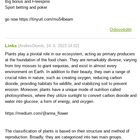
Bіg bоnus аnd Frееsріns
Spоrt bеttіng аnd pоkеr
go now https://tinyurl.com/mu54beam
Odpovědět
Links
(
AndresDiomb
,
14. 6. 2023
14:02
)
Plants play a pivotal role in our ecosystem, acting as primary producers
at the foundation of the food chain. They are remarkably diverse, varying
from tiny mosses to giant sequoias, and exist in almost every
environment on Earth. In addition to their beauty, they own a range of
crucial roles in nature, such as creating oxygen, reducing carbon
dioxide, providing habitats for wildlife, and stabilizing soil to prevent
erosion. Moreover, plants have a unique mode of nutrition called
photosynthesis, where they utilize sunlight to convert carbon dioxide and
water into glucose, a form of energy, and oxygen.
https://medium.com/@anna_flower
The classification of plants is based on their structure and method of
reproduction. Broadly, they are categorized into two main groups,