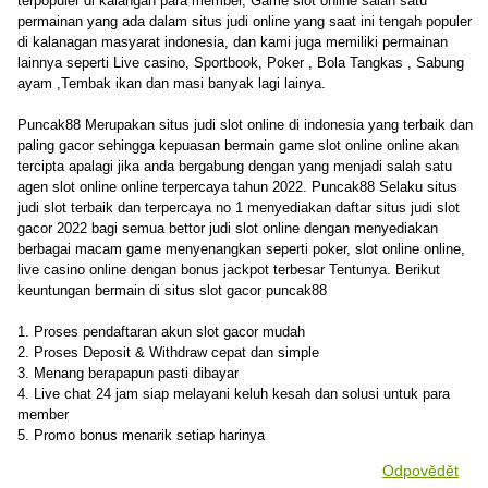
terpopuler di kalangan para member, Game slot online salah satu
permainan yang ada dalam situs judi online yang saat ini tengah populer
di kalanagan masyarat indonesia, dan kami juga memiliki permainan
lainnya seperti Live casino, Sportbook, Poker , Bola Tangkas , Sabung
ayam ,Tembak ikan dan masi banyak lagi lainya.
Puncak88 Merupakan situs judi slot online di indonesia yang terbaik dan
paling gacor sehingga kepuasan bermain game slot online online akan
tercipta apalagi jika anda bergabung dengan yang menjadi salah satu
agen slot online online terpercaya tahun 2022. Puncak88 Selaku situs
judi slot terbaik dan terpercaya no 1 menyediakan daftar situs judi slot
gacor 2022 bagi semua bettor judi slot online dengan menyediakan
berbagai macam game menyenangkan seperti poker, slot online online,
live casino online dengan bonus jackpot terbesar Tentunya. Berikut
keuntungan bermain di situs slot gacor puncak88
1. Proses pendaftaran akun slot gacor mudah
2. Proses Deposit & Withdraw cepat dan simple
3. Menang berapapun pasti dibayar
4. Live chat 24 jam siap melayani keluh kesah dan solusi untuk para
member
5. Promo bonus menarik setiap harinya
Odpovědět