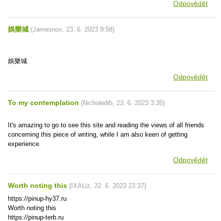
Odpovědět
娛樂城
(
Jamesnox
,
23. 6. 2023
8:58
)
娛樂城
Odpovědět
To my contemplation
(
Nicholedib
,
23. 6. 2023
3:35
)
It's amazing to go to see this site and reading the views of all friends
concerning this piece of writing, while I am also keen of getting
experience.
Odpovědět
Worth noting this
(
IXALiz
,
22. 6. 2023
23:37
)
https://pinup-hy37.ru
Worth noting this
https://pinup-terb.ru