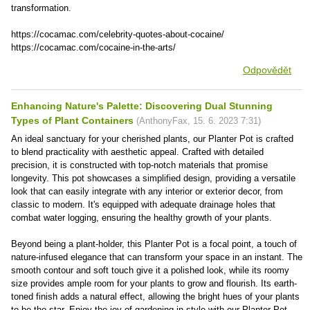
transformation.
https://cocamac.com/celebrity-quotes-about-cocaine/
https://cocamac.com/cocaine-in-the-arts/
Odpovědět
Enhancing Nature's Palette: Discovering Dual Stunning
Types of Plant Containers
(
AnthonyFax
,
15. 6. 2023
7:31
)
An ideal sanctuary for your cherished plants, our Planter Pot is crafted
to blend practicality with aesthetic appeal. Crafted with detailed
precision, it is constructed with top-notch materials that promise
longevity. This pot showcases a simplified design, providing a versatile
look that can easily integrate with any interior or exterior decor, from
classic to modern. It's equipped with adequate drainage holes that
combat water logging, ensuring the healthy growth of your plants.
Beyond being a plant-holder, this Planter Pot is a focal point, a touch of
nature-infused elegance that can transform your space in an instant. The
smooth contour and soft touch give it a polished look, while its roomy
size provides ample room for your plants to grow and flourish. Its earth-
toned finish adds a natural effect, allowing the bright hues of your plants
to be the star. Enjoy the joy of gardening in style with our Planter Pot,