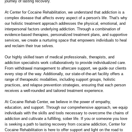
journey of lasting recovery.
At Center for Cocaine Rehabilitation, we understand that addiction is a
complex disease that affects every aspect of a person's life. That's why
our holistic treatment approach addresses the physical, emotional, and
interpersonal factors underlying addiction. Through a combination of
evidence-based therapies, personalized treatment plans, and supportive
services, we create a nurturing space that empowers individuals to heal
and reclaim their true selves.
Our highly skilled team of medical professionals, therapists, and
addiction specialists work collaboratively to provide individualized care.
From withdrawal management to aftercare support, we guide our clients
every step of the way. Additionally, our state-of-the-art facility offers a
range of therapeutic modalities, including support groups, holistic
practices, and relapse prevention strategies, ensuring that each person
receives a well-rounded and tailored treatment experience.
At Cocaine Rehab Center, we believe in the power of empathy,
education, and support. Through our comprehensive approach, we equip
individuals with the skills and tools necessary to overcome the chains of
addiction and cultivate a fulfilling, sober life. If you or someone you love
is seeking a path to lasting recovery from cocaine addiction, Center for
Cocaine Rehabilitation is here to offer support and light on the road to