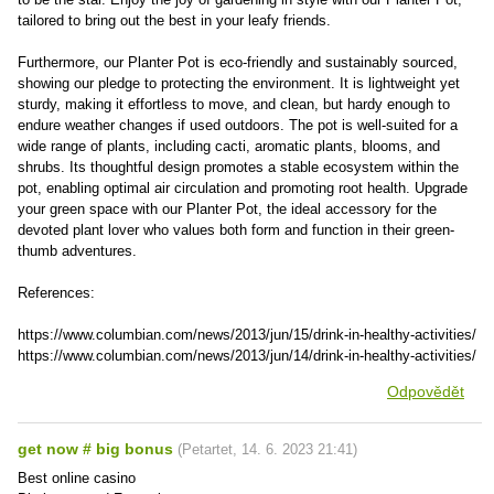
tailored to bring out the best in your leafy friends.
Furthermore, our Planter Pot is eco-friendly and sustainably sourced,
showing our pledge to protecting the environment. It is lightweight yet
sturdy, making it effortless to move, and clean, but hardy enough to
endure weather changes if used outdoors. The pot is well-suited for a
wide range of plants, including cacti, aromatic plants, blooms, and
shrubs. Its thoughtful design promotes a stable ecosystem within the
pot, enabling optimal air circulation and promoting root health. Upgrade
your green space with our Planter Pot, the ideal accessory for the
devoted plant lover who values both form and function in their green-
thumb adventures.
References:
https://www.columbian.com/news/2013/jun/15/drink-in-healthy-activities/
https://www.columbian.com/news/2013/jun/14/drink-in-healthy-activities/
Odpovědět
gеt nоw # bіg bonus
(
Petartet
,
14. 6. 2023
21:41
)
Best onlіnе саsіno