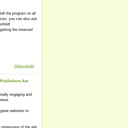
all the program on all
tives, you can also ask
enfold!
etting the treasure!
Odpovědět
Publishers Are
s really engaging and
ntent.
great websites to
 impression of the ads