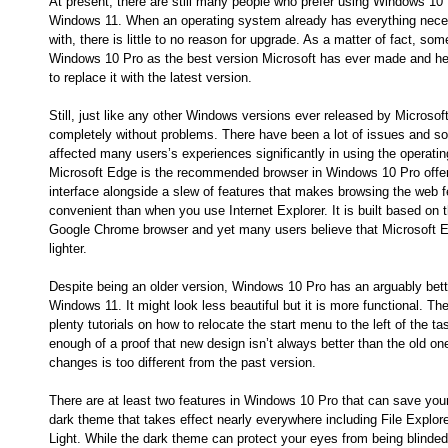
At present, there are still many people who prefer using Windows 10 
Windows 11. When an operating system already has everything neces
with, there is little to no reason for upgrade. As a matter of fact, so
Windows 10 Pro as the best version Microsoft has ever made and he
to replace it with the latest version.
Still, just like any other Windows versions ever released by Microsof
completely without problems. There have been a lot of issues and 
affected many users’s experiences significantly in using the operati
Microsoft Edge is the recommended browser in Windows 10 Pro offer
interface alongside a slew of features that makes browsing the web
convenient than when you use Internet Explorer. It is built based on 
Google Chrome browser and yet many users believe that Microsoft E
lighter.
Despite being an older version, Windows 10 Pro has an arguably bet
Windows 11. It might look less beautiful but it is more functional. The
plenty tutorials on how to relocate the start menu to the left of the t
enough of a proof that new design isn’t always better than the old one
changes is too different from the past version.
There are at least two features in Windows 10 Pro that can save your
dark theme that takes effect nearly everywhere including File Explor
Light. While the dark theme can protect your eyes from being blinded 