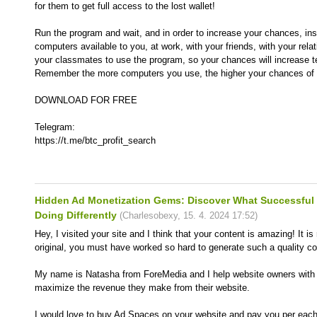
for them to get full access to the lost wallet!
Run the program and wait, and in order to increase your chances, inst
computers available to you, at work, with your friends, with your rela
your classmates to use the program, so your chances will increase t
Remember the more computers you use, the higher your chances of g
DOWNLOAD FOR FREE
Telegram:
https://t.me/btc_profit_search
Hidden Ad Monetization Gems: Discover What Successful 
Doing Differently
(
Charlesobexy
,
15. 4. 2024
17:52
)
Hey, I visited your site and I think that your content is amazing! It i
original, you must have worked so hard to generate such a quality co
My name is Natasha from ForeMedia and I help website owners with 
maximize the revenue they make from their website.
I would love to buy Ad Spaces on your website and pay you per each