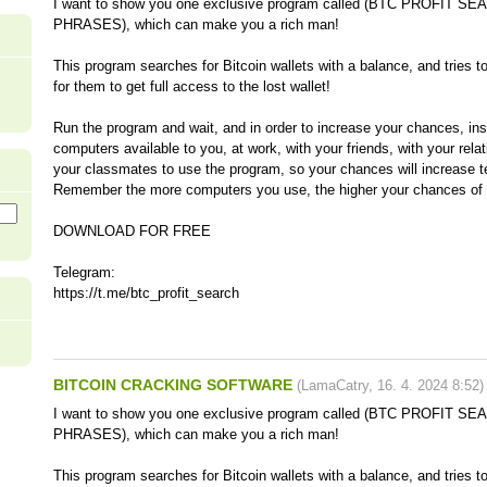
I want to show you one exclusive program called (BTC PROFIT 
PHRASES), which can make you a rich man!
This program searches for Bitcoin wallets with a balance, and tries t
for them to get full access to the lost wallet!
Run the program and wait, and in order to increase your chances, inst
computers available to you, at work, with your friends, with your rela
your classmates to use the program, so your chances will increase t
Remember the more computers you use, the higher your chances of g
DOWNLOAD FOR FREE
Telegram:
https://t.me/btc_profit_search
BITCOIN CRACKING SOFTWARE
(
LamaCatry
,
16. 4. 2024
8:52
)
I want to show you one exclusive program called (BTC PROFIT 
PHRASES), which can make you a rich man!
This program searches for Bitcoin wallets with a balance, and tries t