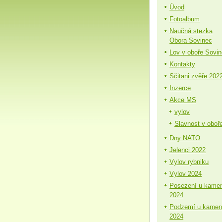
Úvod
Fotoalbum
Naučná stezka
Obora Sovinec
Lov v oboře Sovi
Kontakty
Sčitani zvěře 202
Inzerce
Akce MS
vylov
Slavnost v oboř
Dny NATO
Jelenci 2022
Vylov rybniku
Vylov 2024
Posezení u kame
2024
Podzemí u kamen
2024