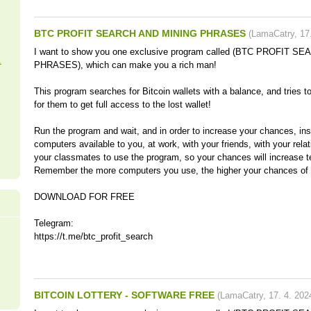
BTC PROFIT SEARCH AND MINING PHRASES
(
LamaCatry
,
17
I want to show you one exclusive program called (BTC PROFIT 
.
PHRASES), which can make you a rich man!
This program searches for Bitcoin wallets with a balance, and tries t
for them to get full access to the lost wallet!
Run the program and wait, and in order to increase your chances, inst
computers available to you, at work, with your friends, with your rela
your classmates to use the program, so your chances will increase t
Remember the more computers you use, the higher your chances of g
DOWNLOAD FOR FREE
Telegram:
https://t.me/btc_profit_search
BITCOIN LOTTERY - SOFTWARE FREE
(
LamaCatry
,
17. 4. 202