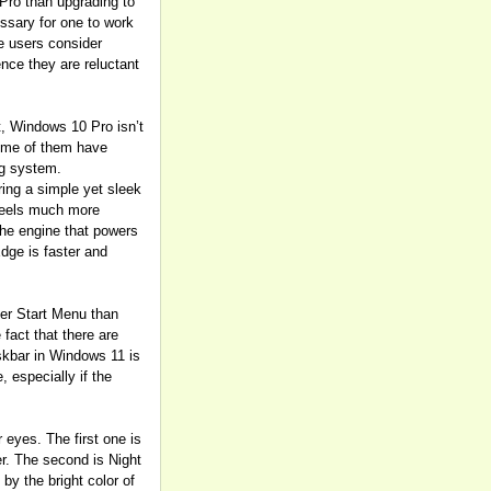
Pro than upgrading to
sary for one to work
me users consider
nce they are reluctant
t, Windows 10 Pro isn’t
some of them have
ng system.
ing a simple yet sleek
 feels much more
the engine that powers
dge is faster and
ter Start Menu than
 fact that there are
askbar in Windows 11 is
, especially if the
 eyes. The first one is
er. The second is Night
by the bright color of