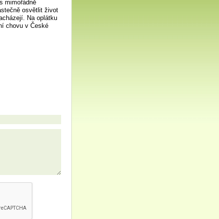
nes mimořádně
tečně osvětlit život
acházejí. Na oplátku
ní chovu v České