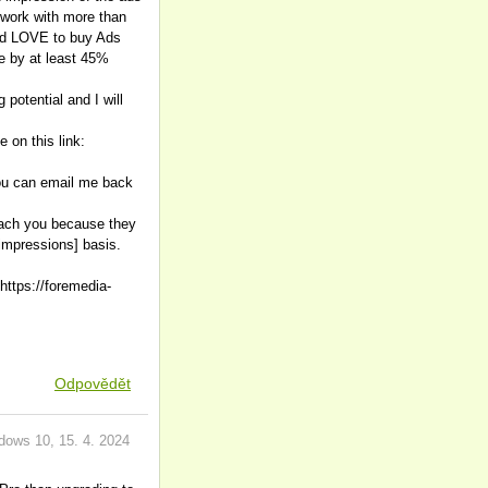
work with more than
ld LOVE to buy Ads
ue by at least 45%
potential and I will
e on this link:
 you can email me back
oach you because they
impressions] basis.
: https://foremedia-
Odpovědět
dows 10
,
15. 4. 2024