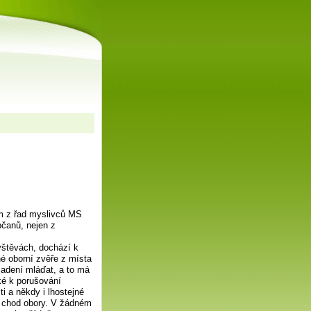
m z řad myslivců MS
bčanů, nejen z
vštěvách, dochází k
é oborní zvěře z místa
ladení mláďat, a to má
aké k porušování
i a někdy i lhostejné
ý chod obory. V žádném