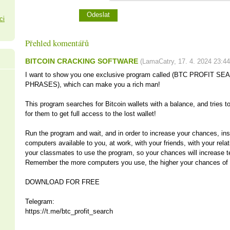
ci
Přehled komentářů
BITCOIN CRACKING SOFTWARE
(
LamaCatry
,
17. 4. 2024
23:44
I want to show you one exclusive program called (BTC PROFIT 
PHRASES), which can make you a rich man!
This program searches for Bitcoin wallets with a balance, and tries t
for them to get full access to the lost wallet!
Run the program and wait, and in order to increase your chances, inst
computers available to you, at work, with your friends, with your rela
your classmates to use the program, so your chances will increase t
Remember the more computers you use, the higher your chances of g
DOWNLOAD FOR FREE
Telegram:
https://t.me/btc_profit_search