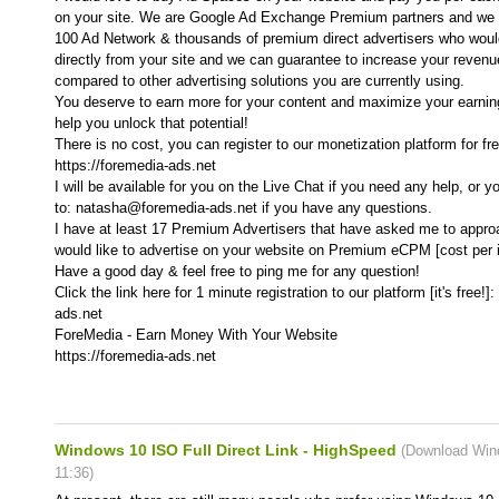
on your site. We are Google Ad Exchange Premium partners and we 
100 Ad Network & thousands of premium direct advertisers who wou
directly from your site and we can guarantee to increase your reven
compared to other advertising solutions you are currently using.
You deserve to earn more for your content and maximize your earning 
help you unlock that potential!
There is no cost, you can register to our monetization platform for fre
https://foremedia-ads.net
I will be available for you on the Live Chat if you need any help, or
to: natasha@foremedia-ads.net if you have any questions.
I have at least 17 Premium Advertisers that have asked me to appr
would like to advertise on your website on Premium eCPM [cost per 
Have a good day & feel free to ping me for any question!
Click the link here for 1 minute registration to our platform [it's free!]
ads.net
ForeMedia - Earn Money With Your Website
https://foremedia-ads.net
Windows 10 ISO Full Direct Link - HighSpeed
(
Download Win
11:36
)