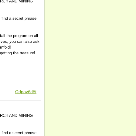
SEARCH AND MINING
o find a secret phrase
all the program on all
tives, you can also ask
enfold!
etting the treasure!
Odpovědět
SEARCH AND MINING
o find a secret phrase