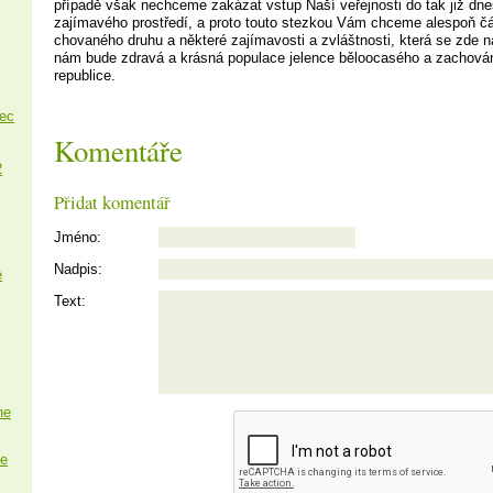
případě však nechceme zakázat vstup Naší veřejnosti do tak již d
zajímavého prostředí, a proto touto stezkou Vám chceme alespoň čás
chovaného druhu a některé zajímavosti a zvláštnosti, která se zde n
nám bude zdravá a krásná populace jelence běloocasého a zachová
republice.
nec
Komentáře
2
Přidat komentář
Jméno:
Nadpis:
e
Text:
ne
e