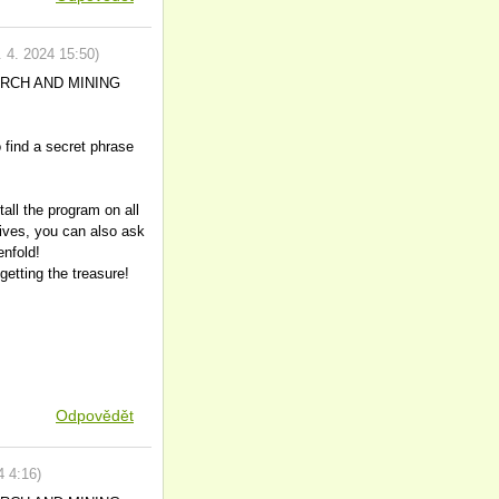
. 4. 2024
15:50
)
SEARCH AND MINING
o find a secret phrase
all the program on all
tives, you can also ask
enfold!
etting the treasure!
Odpovědět
4
4:16
)