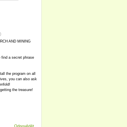
)
SEARCH AND MINING
o find a secret phrase
all the program on all
tives, you can also ask
enfold!
etting the treasure!
Odpovědět