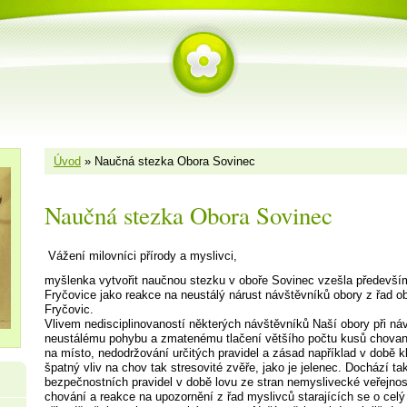
Úvod
»
Naučná stezka Obora Sovinec
Naučná stezka Obora Sovinec
Vážení milovníci přírody a myslivci,
myšlenka vytvořit naučnou stezku v oboře Sovinec vzešla předevší
Fryčovice jako reakce na neustálý nárust návštěvníků obory z řad o
Fryčovic.
Vlivem nedisciplinovaností některých návštěvníků Naší obory při ná
neustálému pohybu a zmatenému tlačení většího počtu kusů chovan
na místo, nedodržování určitých pravidel a zásad například v době k
špatný vliv na chov tak stresovité zvěře, jako je jelenec. Dochází t
bezpečnostních pravidel v době lovu ze stran nemyslivecké veřejnost
chování a reakce na upozornění z řad myslivců starajících se o cel