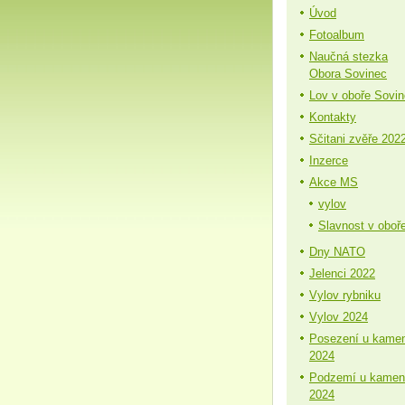
Úvod
Fotoalbum
Naučná stezka
Obora Sovinec
Lov v oboře Sovi
Kontakty
Sčitani zvěře 202
Inzerce
Akce MS
vylov
Slavnost v oboř
Dny NATO
Jelenci 2022
Vylov rybniku
Vylov 2024
Posezení u kame
2024
Podzemí u kamen
2024