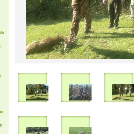
nec
2
e
ne
e