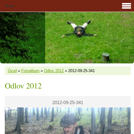
Menu
Úvod
»
Fotoalbum
»
Odlov 2012
»
2012-09-25-341
Odlov 2012
2012-09-25-341