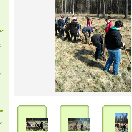
nec
2
e
ne
e