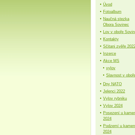
Úvod
Fotoalbum
Naučná stezka
Obora Sovinec
Lov v oboře Sovi
Kontakty
Sčitani zvěře 202
Inzerce
Akce MS
vylov
Slavnost v oboř
Dny NATO
Jelenci 2022
Vylov rybniku
Vylov 2024
Posezení u kame
2024
Podzemí u kamen
2024