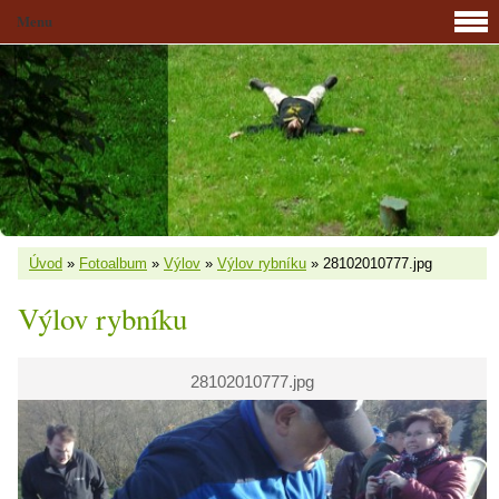
Menu
Úvod
»
Fotoalbum
»
Výlov
»
Výlov rybníku
»
28102010777.jpg
Výlov rybníku
28102010777.jpg