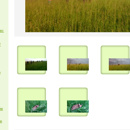
nec
2
e
ne
e