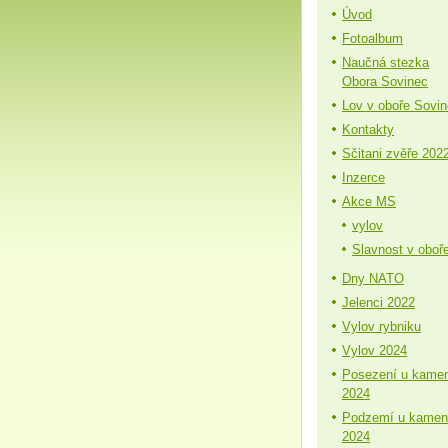
Úvod
Fotoalbum
Naučná stezka
Obora Sovinec
Lov v oboře Sovi
Kontakty
Sčitani zvěře 202
Inzerce
Akce MS
vylov
Slavnost v oboř
Dny NATO
Jelenci 2022
Vylov rybniku
Vylov 2024
Posezení u kame
2024
Podzemí u kamen
2024