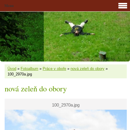
Menu
Úvod
»
Fotoalbum
»
Práce v oboře
»
nová zeleň do obory
»
100_2970a.jpg
nová zeleň do obory
100_2970a.jpg