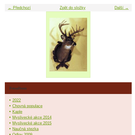
← Předchozí
Zpět do složky
Další →
Fotoalbum
2022
Chovná populace
Kaple
Myslivecké akce 2014
Myslivecké akce 2015
Naučná stezka
Odlov 2009