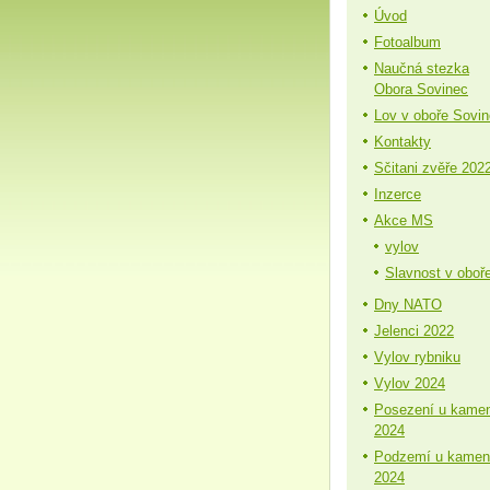
Úvod
Fotoalbum
Naučná stezka
Obora Sovinec
Lov v oboře Sovi
Kontakty
Sčitani zvěře 202
Inzerce
Akce MS
vylov
Slavnost v oboř
Dny NATO
Jelenci 2022
Vylov rybniku
Vylov 2024
Posezení u kame
2024
Podzemí u kamen
2024