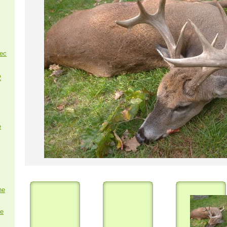
nec
2
e
ne
e