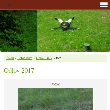
Menu
Úvod
»
Fotoalbum
»
Odlov 2017
»
foto2
Odlov 2017
foto2