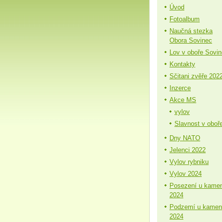
Úvod
Fotoalbum
Naučná stezka
Obora Sovinec
Lov v oboře Sovi
Kontakty
Sčitani zvěře 202
Inzerce
Akce MS
vylov
Slavnost v oboř
Dny NATO
Jelenci 2022
Vylov rybniku
Vylov 2024
Posezení u kame
2024
Podzemí u kamen
2024