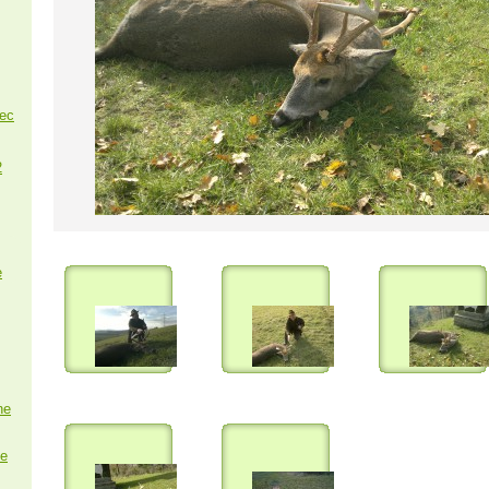
nec
2
e
ne
e