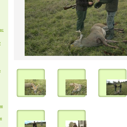
nec
2
e
ne
e