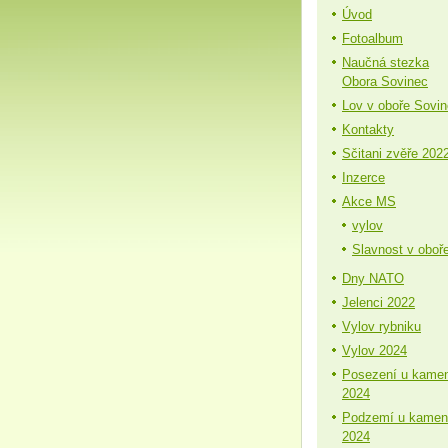
Úvod
Fotoalbum
Naučná stezka
Obora Sovinec
Lov v oboře Sovi
Kontakty
Sčitani zvěře 202
Inzerce
Akce MS
vylov
Slavnost v oboř
Dny NATO
Jelenci 2022
Vylov rybniku
Vylov 2024
Posezení u kame
2024
Podzemí u kamen
2024