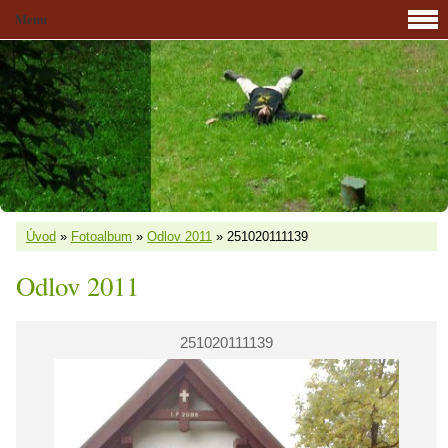
Menu
Úvod
»
Fotoalbum
»
Odlov 2011
»
251020111139
Odlov 2011
251020111139