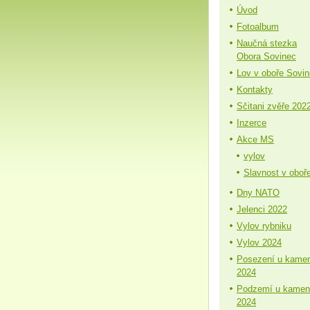
Úvod
Fotoalbum
Naučná stezka
Obora Sovinec
Lov v oboře Sovi
Kontakty
Sčitani zvěře 202
Inzerce
Akce MS
vylov
Slavnost v oboř
Dny NATO
Jelenci 2022
Vylov rybniku
Vylov 2024
Posezení u kame
2024
Podzemí u kamen
2024