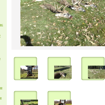
nec
2
e
ne
e