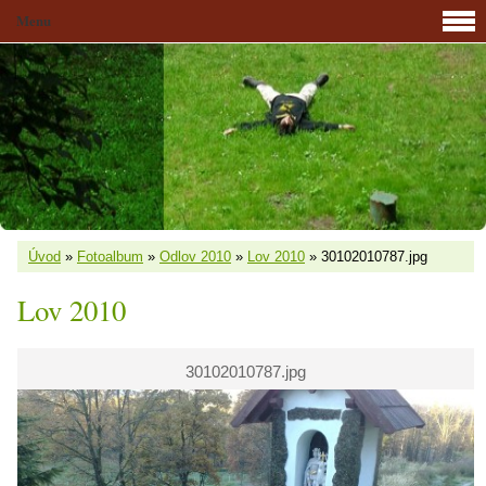
Menu
Úvod
»
Fotoalbum
»
Odlov 2010
»
Lov 2010
»
30102010787.jpg
Lov 2010
30102010787.jpg