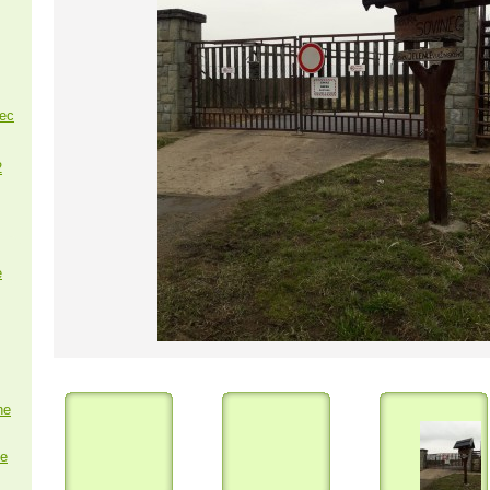
nec
2
e
ne
e