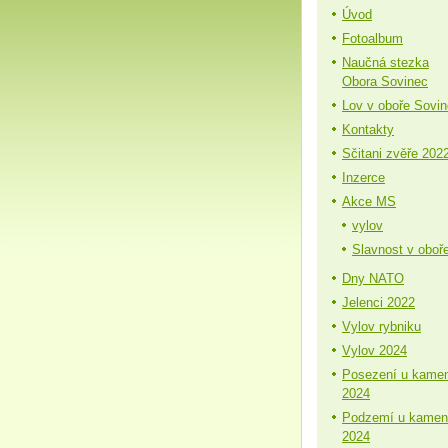
Úvod
Fotoalbum
Naučná stezka
Obora Sovinec
Lov v oboře Sovi
Kontakty
Sčitani zvěře 202
Inzerce
Akce MS
vylov
Slavnost v oboř
Dny NATO
Jelenci 2022
Vylov rybniku
Vylov 2024
Posezení u kame
2024
Podzemí u kamen
2024