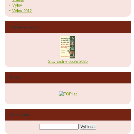
Výlov
Výlov 2012
Poslední fotografie
Slavnosti v oboře 2025
Toplist
Vyhledávání