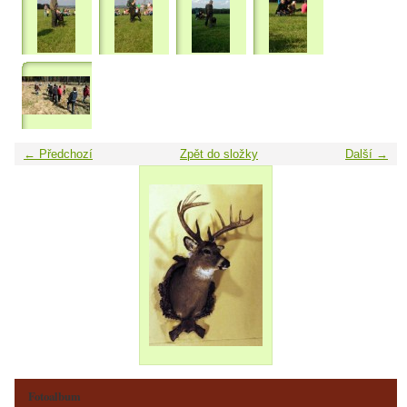
← Předchozí
Zpět do složky
Další →
Fotoalbum