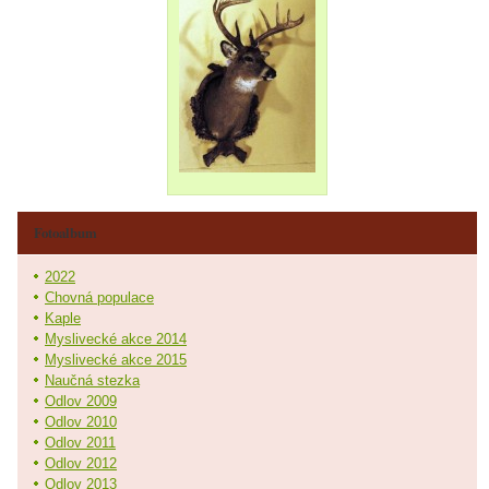
Fotoalbum
2022
Chovná populace
Kaple
Myslivecké akce 2014
Myslivecké akce 2015
Naučná stezka
Odlov 2009
Odlov 2010
Odlov 2011
Odlov 2012
Odlov 2013