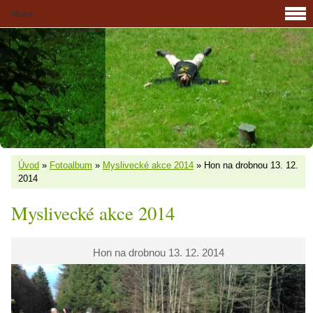
Menu
Úvod
»
Fotoalbum
»
Myslivecké akce 2014
»
Hon na drobnou 13. 12.
2014
Myslivecké akce 2014
Hon na drobnou 13. 12. 2014