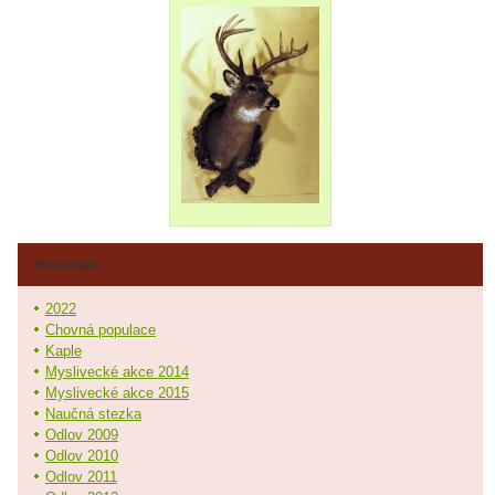
Fotoalbum
2022
Chovná populace
Kaple
Myslivecké akce 2014
Myslivecké akce 2015
Naučná stezka
Odlov 2009
Odlov 2010
Odlov 2011