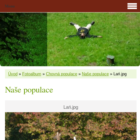
Menu
Úvod
»
Fotoalbum
»
Chovná populace
»
Naše populace
»
Lań.jpg
Naše populace
Lań.jpg