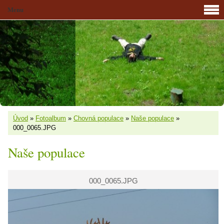
Menu
Úvod
»
Fotoalbum
»
Chovná populace
»
Naše populace
»
000_0065.JPG
Naše populace
000_0065.JPG