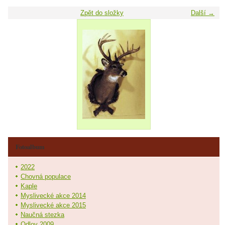
Zpět do složky
Další →
Fotoalbum
2022
Chovná populace
Kaple
Myslivecké akce 2014
Myslivecké akce 2015
Naučná stezka
Odlov 2009