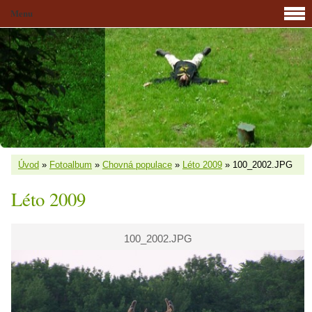
Menu
Úvod
»
Fotoalbum
»
Chovná populace
»
Léto 2009
»
100_2002.JPG
Léto 2009
100_2002.JPG