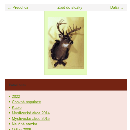
← Předchozí
Zpět do složky
Další →
Fotoalbum
2022
Chovná populace
Kaple
Myslivecké akce 2014
Myslivecké akce 2015
Naučná stezka
Odlov 2009