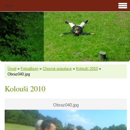
Menu
Úvod
»
Fotoalbum
»
Chovná populace
»
Kolouši 2010
»
Obraz040.jpg
Kolouši 2010
Obraz040.jpg