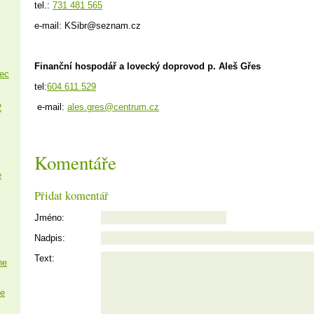
tel.:
731 481 565
e-mail: KSibr@seznam.cz
Finanční hospodář a lovecký doprovod p. Aleš Gřes
nec
tel:
604 611 529
e-mail:
ales.gres@centrum.cz
2
Komentáře
e
Přidat komentář
Jméno:
Nadpis:
Text:
ne
e