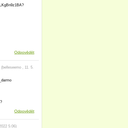
ABLKgBn9z1BA?
Odpovědět
(
belleseemo
,
11. 5.
_darmo
c?
Odpovědět
 2022
5:06
)