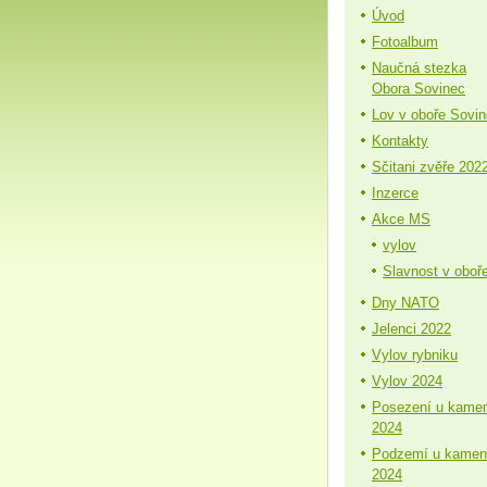
Úvod
Fotoalbum
Naučná stezka
Obora Sovinec
Lov v oboře Sovi
Kontakty
Sčitani zvěře 202
Inzerce
Akce MS
vylov
Slavnost v oboř
Dny NATO
Jelenci 2022
Vylov rybniku
Vylov 2024
Posezení u kame
2024
Podzemí u kamen
2024