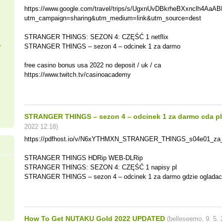
https://www.google.com/travel/trips/s/UgxnUvDBkrheBXxnclh4Aa
utm_campaign=sharing&utm_medium=link&utm_source=dest
STRANGER THINGS: SEZON 4: CZĘŚĆ 1 netflix
.
STRANGER THINGS – sezon 4 – odcinek 1 za darmo
free casino bonus usa 2022 no deposit / uk / ca
https://www.twitch.tv/casinoacademy
STRANGER THINGS – sezon 4 – odcinek 1 za darmo cda pl
2022
12:18
)
https://pdfhost.io/v/N6xYTHMXN_STRANGER_THINGS_s04e01_za
STRANGER THINGS HDRip WEB-DLRip
STRANGER THINGS: SEZON 4: CZĘŚĆ 1 napisy pl
STRANGER THINGS – sezon 4 – odcinek 1 za darmo gdzie oglada
How To Get NUTAKU Gold 2022 UPDATED
(
belleseemo
,
9. 5.