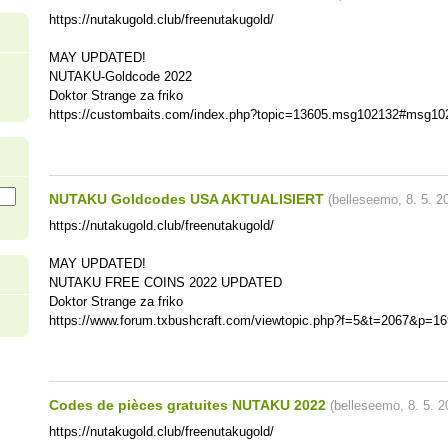
https://nutakugold.club/freenutakugold/
MAY UPDATED!
NUTAKU-Goldcode 2022
Doktor Strange za friko
https://custombaits.com/index.php?topic=13605.msg102132#msg10
NUTAKU Goldcodes USA AKTUALISIERT
(
belleseemo
,
8. 5. 2
https://nutakugold.club/freenutakugold/
MAY UPDATED!
NUTAKU FREE COINS 2022 UPDATED
Doktor Strange za friko
https://www.forum.txbushcraft.com/viewtopic.php?f=5&t=2067&p=1
Codes de pièces gratuites NUTAKU 2022
(
belleseemo
,
8. 5. 
https://nutakugold.club/freenutakugold/