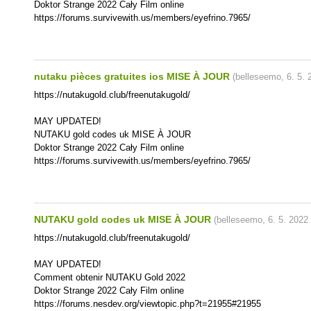
Doktor Strange 2022 Cały Film online
https://forums.survivewith.us/members/eyefrino.7965/
nutaku pièces gratuites ios MISE À JOUR
(
belleseemo
,
6. 5. 
https://nutakugold.club/freenutakugold/
MAY UPDATED!
NUTAKU gold codes uk MISE À JOUR
Doktor Strange 2022 Cały Film online
https://forums.survivewith.us/members/eyefrino.7965/
NUTAKU gold codes uk MISE À JOUR
(
belleseemo
,
6. 5. 2022
https://nutakugold.club/freenutakugold/
MAY UPDATED!
Comment obtenir NUTAKU Gold 2022
Doktor Strange 2022 Cały Film online
https://forums.nesdev.org/viewtopic.php?t=21955#21955