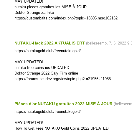
MAY UPDATED!
nutaku pièces gratuites ios MISE À JOUR
Doktor Strange za friko
https://custombaits.com/index.php?topic=13605.msg102132
NUTAKU-Hack 2022 AKTUALISIERT
(
belleseemo
,
7. 5. 2022
9:
https://nutakugold.club/freenutakugold/
MAY UPDATED!
nutaku free coins ios UPDATED
Doktor Strange 2022 Cały Film online
https://forums.nesdev.org/viewtopic.php?t=21955#21955
Pièces d'or NUTAKU gratuites 2022 MISE À JOUR
(
bellesee
https://nutakugold.club/freenutakugold/
MAY UPDATED!
How To Get Free NUTAKU Gold Coins 2022 UPDATED