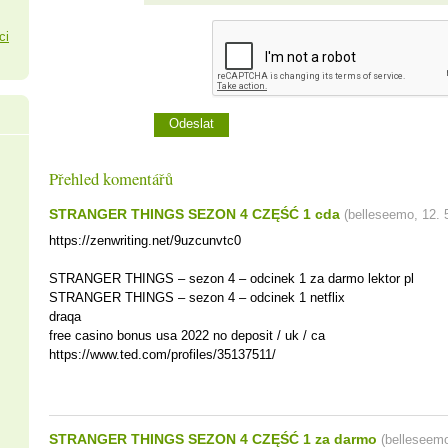
ci
Přehled komentářů
STRANGER THINGS SEZON 4 CZĘŚĆ 1 cda
(
belleseemo
,
12. 
https://zenwriting.net/9uzcunvtc0
STRANGER THINGS – sezon 4 – odcinek 1 za darmo lektor pl
STRANGER THINGS – sezon 4 – odcinek 1 netflix
draqa
free casino bonus usa 2022 no deposit / uk / ca
https://www.ted.com/profiles/35137511/
STRANGER THINGS SEZON 4 CZĘŚĆ 1 za darmo
(
belleseem