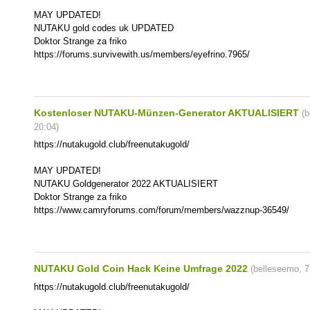
MAY UPDATED!
NUTAKU gold codes uk UPDATED
Doktor Strange za friko
https://forums.survivewith.us/members/eyefrino.7965/
Kostenloser NUTAKU-Münzen-Generator AKTUALISIERT
(
b
20:04
)
https://nutakugold.club/freenutakugold/
MAY UPDATED!
NUTAKU Goldgenerator 2022 AKTUALISIERT
Doktor Strange za friko
https://www.camryforums.com/forum/members/wazznup-36549/
NUTAKU Gold Coin Hack Keine Umfrage 2022
(
belleseemo
,
7
https://nutakugold.club/freenutakugold/