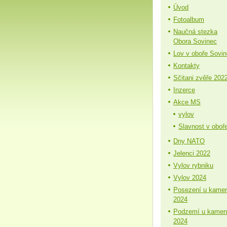
Úvod
Fotoalbum
Naučná stezka
Obora Sovinec
Lov v oboře Sovi
Kontakty
Sčitani zvěře 202
Inzerce
Akce MS
vylov
Slavnost v oboř
Dny NATO
Jelenci 2022
Vylov rybniku
Vylov 2024
Posezení u kame
2024
Podzemí u kamen
2024